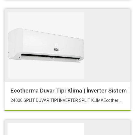
Ecotherma Duvar Tipi Klima | İnverter Sistem | 
24000 SPLİT DUVAR TİPİ INVERTER SPLİT KLİMAEcotherma Duvar Tipi Klima | İnverter Sistem | 24000 Btu/h | Oda Tipi Klima