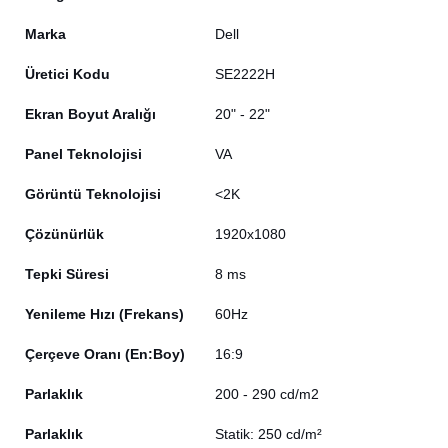
Marka
Dell
Üretici Kodu
SE2222H
Ekran Boyut Aralığı
20" - 22"
Panel Teknolojisi
VA
Görüntü Teknolojisi
<2K
Çözünürlük
1920x1080
Tepki Süresi
8 ms
Yenileme Hızı (Frekans)
60Hz
Çerçeve Oranı (En:Boy)
16:9
Parlaklık
200 - 290 cd/m2
Parlaklık
Statik: 250 cd/m²