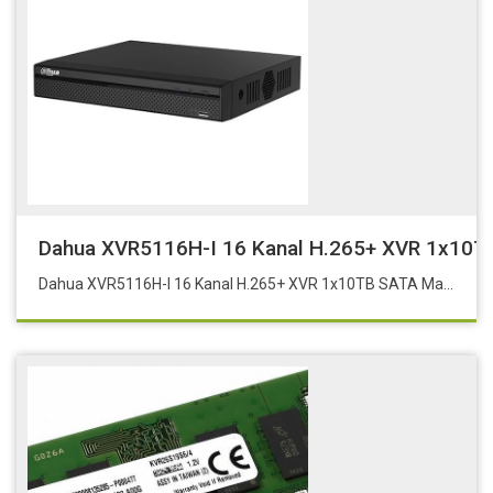
Dahua XVR5116H-I 16 Kanal H.265+ XVR 1x10TB
Dahua XVR5116H-I 16 Kanal H.265+ XVR 1x10TB SATA Maks.5 MP’ye kadar IP Kamera Girişi: 16+8 96Mbps