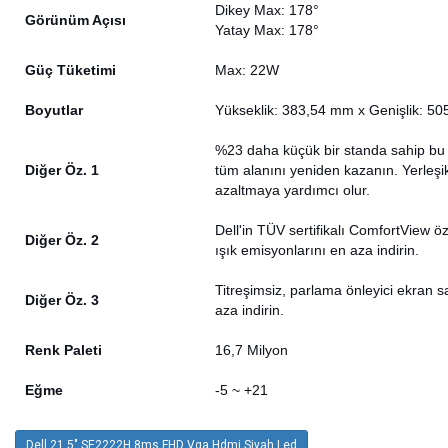
Dikey Max: 178°
Görünüm Açısı
Yatay Max: 178°
Güç Tüketimi
Max: 22W
Boyutlar
Yükseklik: 383,54 mm x Genişlik: 50
%23 daha küçük bir standa sahip bu 
Diğer Öz. 1
tüm alanını yeniden kazanın. Yerleşik
azaltmaya yardımcı olur.
Dell'in TÜV sertifikalı ComfortView ö
Diğer Öz. 2
ışık emisyonlarını en aza indirin.
Titreşimsiz, parlama önleyici ekran s
Diğer Öz. 3
aza indirin.
Renk Paleti
16,7 Milyon
Eğme
-5 ~ +21
Dell 21.5" SE2222H 8ms FHD Vga Hdmi Siyah Led