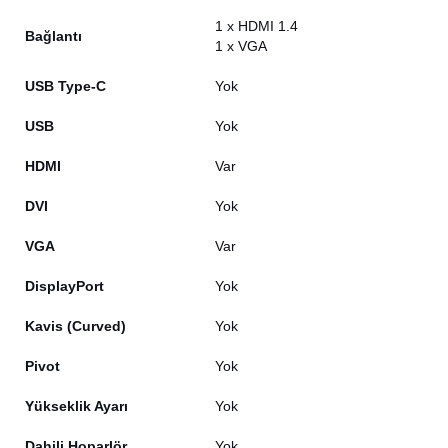
1 x HDMI 1.4
Bağlantı
1 x VGA
USB Type-C
Yok
USB
Yok
HDMI
Var
DVI
Yok
VGA
Var
DisplayPort
Yok
Kavis (Curved)
Yok
Pivot
Yok
Yükseklik Ayarı
Yok
Dahili Hoparlör
Yok