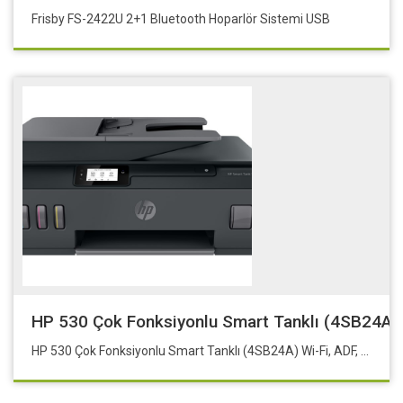
Frisby FS-2422U 2+1 Bluetooth Hoparlör Sistemi USB
HP 530 Çok Fonksiyonlu Smart Tanklı (4SB24A) W
HP 530 Çok Fonksiyonlu Smart Tanklı (4SB24A) Wi-Fi, ADF, Sarf: GT52 ,GT53XL serisi