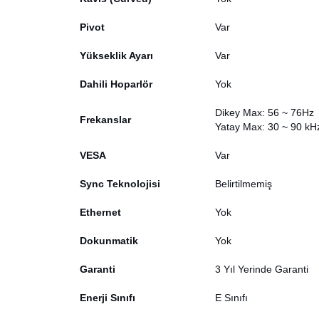
Pivot
Var
Yükseklik Ayarı
Var
Dahili Hoparlör
Yok
Dikey Max: 56 ~ 76Hz
Frekanslar
Yatay Max: 30 ~ 90 kH
VESA
Var
Sync Teknolojisi
Belirtilmemiş
Ethernet
Yok
Dokunmatik
Yok
Garanti
3 Yıl Yerinde Garanti
Enerji Sınıfı
E Sınıfı