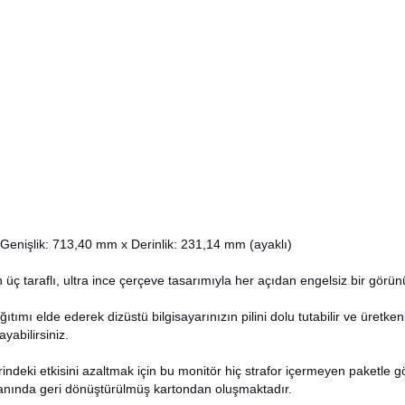
Genişlik: 713,40 mm x Derinlik: 231,14 mm (ayaklı)
in üç taraflı, ultra ince çerçeve tasarımıyla her açıdan engelsiz bir görün
tımı elde ederek dizüstü bilgisayarınızın pilini dolu tutabilir ve üretkenl
ayabilirsiniz.
indeki etkisini azaltmak için bu monitör hiç strafor içermeyen paketle gö
anında geri dönüştürülmüş kartondan oluşmaktadır.