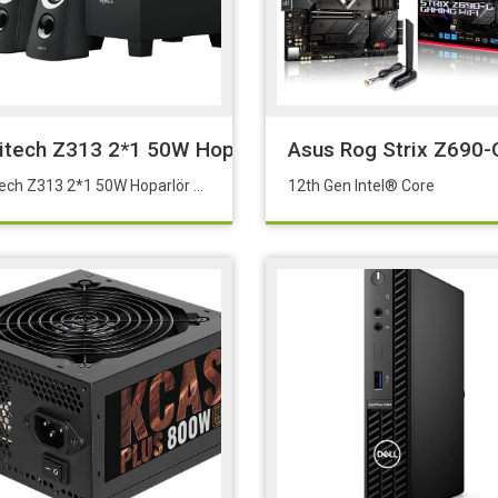
evirici Adaptör
itech Z313 2*1 50W Hoparlör Siyah 980-000413 S
Asus Rog Strix Z690-
Logitech Z313 2*1 50W Hoparlör Siyah 980-000413 Subwoofer 50W
12th Gen Intel® Core