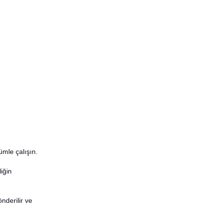
ümle çalışın.
iğin
nderilir ve