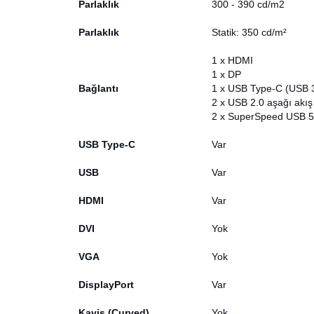
Parlaklık
300 - 390 cd/m2
Parlaklık
Statik: 350 cd/m²
1 x HDMI
1 x DP
Bağlantı
1 x USB Type-C (USB 3.
2 x USB 2.0 aşağı akış 
2 x SuperSpeed USB 5 G
USB Type-C
Var
USB
Var
HDMI
Var
DVI
Yok
VGA
Yok
DisplayPort
Var
Kavis (Curved)
Yok