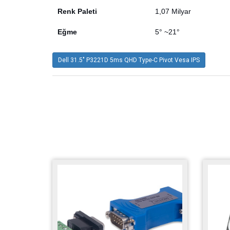
Renk Paleti
1,07 Milyar
Eğme
5° ~21°
Dell 31.5" P3221D 5ms QHD Type-C Pivot Vesa IPS