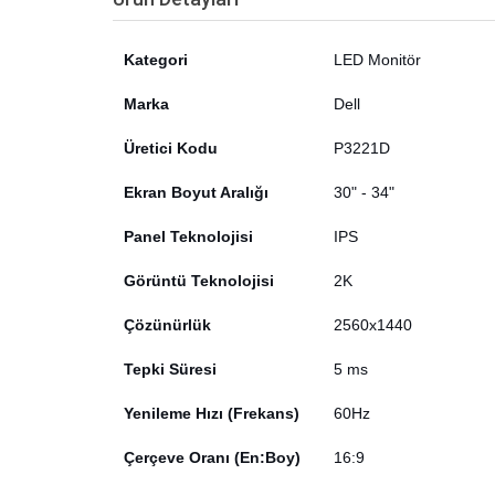
Kategori
LED Monitör
Marka
Dell
Üretici Kodu
P3221D
Ekran Boyut Aralığı
30" - 34"
Panel Teknolojisi
IPS
Görüntü Teknolojisi
2K
Çözünürlük
2560x1440
Tepki Süresi
5 ms
Yenileme Hızı (Frekans)
60Hz
Çerçeve Oranı (En:Boy)
16:9