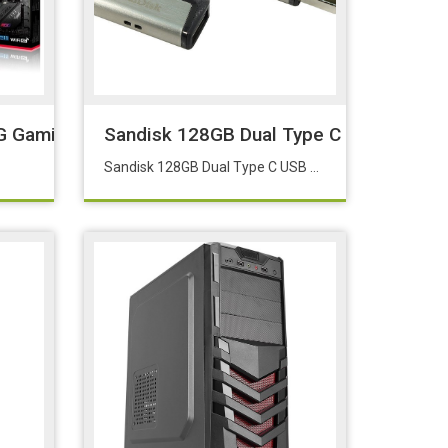
ubwoofer 50W
G Gaming Wifi D5 1700P Hdmi Dp
Sandisk 128GB Dual Type C USB 3.1 S
Sandisk 128GB Dual Type C USB 3.1 SDDDC2-128G-G46