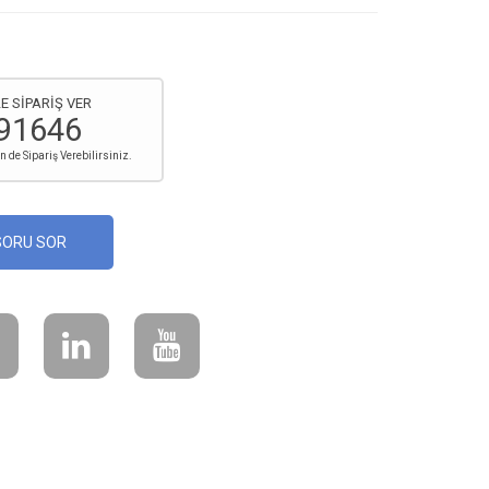
E SİPARİŞ VER
91646
de Sipariş Verebilirsiniz.
SORU SOR