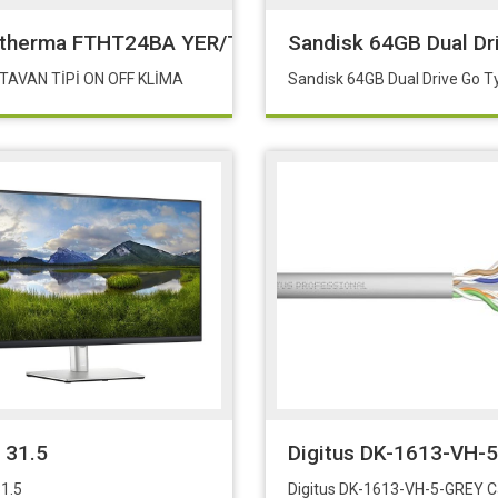
set 981-000627
therma FTHT24BA YER/TAVAN TİPİ ON OFF KLİMA
Sandisk 64GB Dual D
TAVAN TİPİ ON OFF KLİMA
 T5D-03555
l 31.5
Digitus DK-1613-VH-
31.5