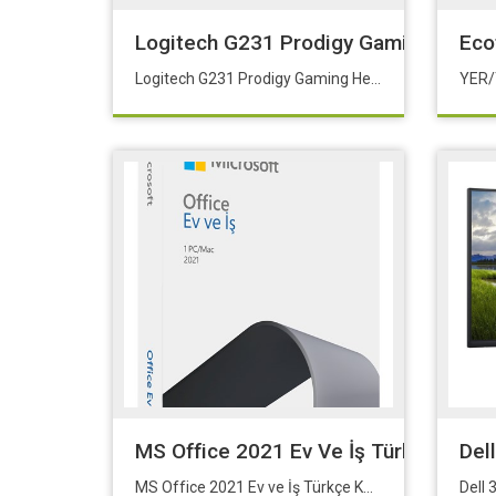
Logitech G231 Prodigy Gaming Head
Eco
Logitech G231 Prodigy Gaming Headset 981-000627
YER/
MS Office 2021 Ev Ve İş Türkçe Kutu
Del
MS Office 2021 Ev ve İş Türkçe Kutu T5D-03555
Dell 