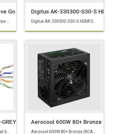
rive Go Type-C SDDDC3-064G-G46
Digitus AK-330300-030-S HDMI DVI Adap
Sandisk 64GB Dual Drive Go Type-C SDDDC3-064G-G46
Digitus AK-330300-030-S HDMI DVI Adaptör Kablo 3m FullHD Bağlantı HDMI Tip A, DVI-D (18-1) M/M, 28AWG
5-GREY Cat 6 U/UTP 500M Kablo LSOH AWG23 Gri R
Aerocool 600W 80+ Bronze (KCAS Plus)
Digitus DK-1613-VH-5-GREY Cat 6 U/UTP 500M Kablo LSOH AWG23 Gri Renk
Aerocool 600W 80+ Bronze (KCAS Plus)