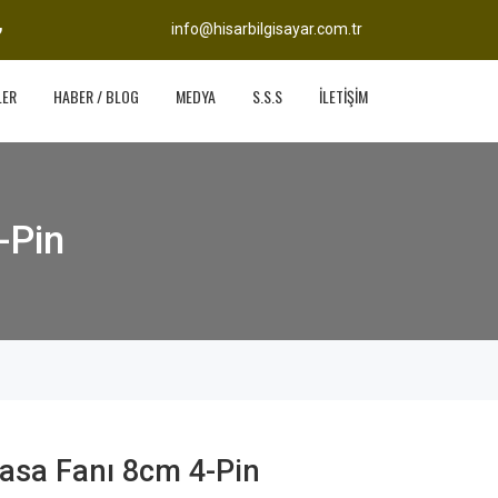
info@hisarbilgisayar.com.tr
LER
HABER / BLOG
MEDYA
S.S.S
İLETİŞİM
-Pin
asa Fanı 8cm 4-Pin