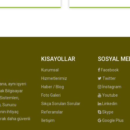
KISAYOLLAR
SOSYAL ME
Kurumsal
Facebook
Hizmetlerimiz
Twitter
na, aynı işyeri
Haber / Blog
İnstagram
ak Bilgisayar
Foto Galeri
Youtube
Sistemleri,
Sıkça Sorulan Sorular
Linkedin
u, Sunucu
nin ihtiyaç
Referanslar
Skype
arak daha güvenli
İletişim
Google Plus