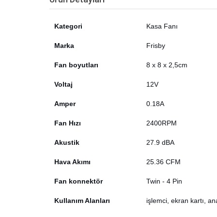
Kategori
Kasa Fanı
Marka
Frisby
Fan boyutları
8 x 8 x 2,5cm
Voltaj
12V
Amper
0.18A
Fan Hızı
2400RPM
Akustik
27.9 dBA
Hava Akımı
25.36 CFM
Fan konnektör
Twin - 4 Pin
Kullanım Alanları
işlemci, ekran kartı, an