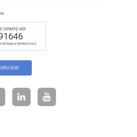
in
E SİPARİŞ VER
91646
de Sipariş Verebilirsiniz.
SORU SOR