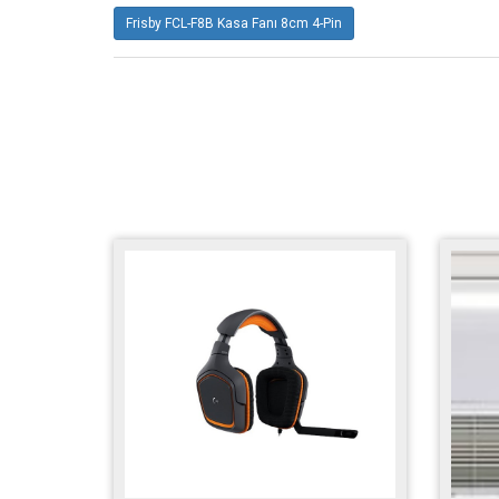
Frisby FCL-F8B Kasa Fanı 8cm 4-Pin