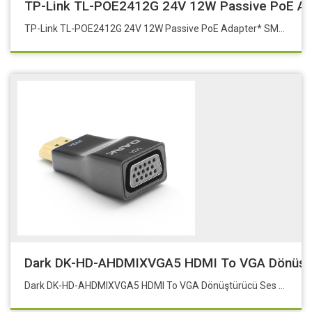
TP-Link TL-POE2412G 24V 12W Passive PoE A
TP-Link TL-POE2412G 24V 12W Passive PoE Adapter* SMB-TL-POE2412G
Dark DK-HD-AHDMIXVGA5 HDMI To VGA Dönüştü
Dark DK-HD-AHDMIXVGA5 HDMI To VGA Dönüştürücü Ses Desteği Yok