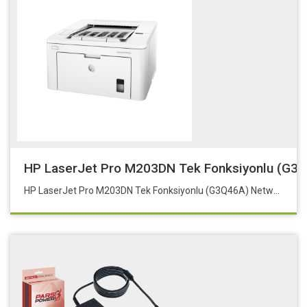
HP LaserJet Pro M203DN Tek Fonksiyonlu (G3Q46A
HP LaserJet Pro M203DN Tek Fonksiyonlu (G3Q46A) Network, Çift Taraflı Baskı, Sarf: 30A