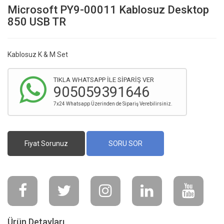
Microsoft PY9-00011 Kablosuz Desktop
850 USB TR
Kablosuz K & M Set
TIKLA WHATSAPP İLE SİPARİŞ VER
905059391646
7x24 Whatsapp Üzerinden de Sipariş Verebilirsiniz.
Fiyat Sorunuz
SORU SOR
Ürün Detayları