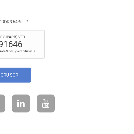
GDDR3 64Bit LP
E SİPARİŞ VER
91646
de Sipariş Verebilirsiniz.
SORU SOR