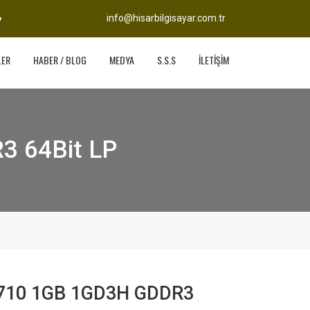
info@hisarbilgisayar.com.tr
LER
HABER / BLOG
MEDYA
S.S.S
İLETİŞİM
3 64Bit LP
 710 1GB 1GD3H GDDR3