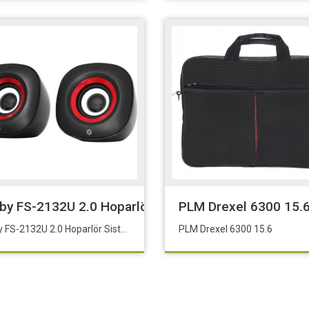
Siyah 910-003357
sby FS-2132U 2.0 Hoparlör Sistemi (6W RMS)
PLM Drexel 6300 15.
Frisby FS-2132U 2.0 Hoparlör Sistemi (6W RMS)
PLM Drexel 6300 15.6