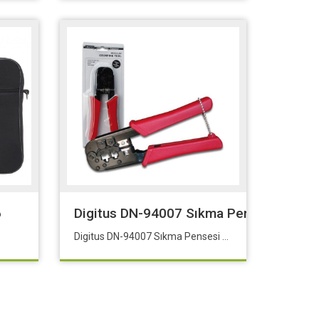
6
Digitus DN-94007 Sıkma Pensesi P/8C (
Digitus DN-94007 Sıkma Pensesi P/8C (RJ-45), 6P/6C (RJ-12) ve 6P/4C (RJ-11)