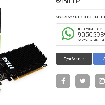
64Bit LP
MSI GeForce GT 710 1GB 1GD3H 
TIKLA WHATSAPP İL
9050593
7x24 Whatsapp Üzerinden 
Fiyat Sorunuz