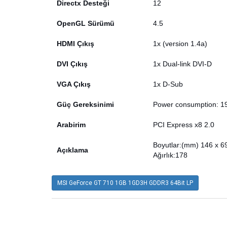
Directx Desteği
12
OpenGL Sürümü
4.5
HDMI Çıkış
1x (version 1.4a)
DVI Çıkış
1x Dual-link DVI-D
VGA Çıkış
1x D-Sub
Güç Gereksinimi
Power consumption: 
Arabirim
PCI Express x8 2.0
Boyutlar:(mm) 146 x 6
Açıklama
Ağırlık:178
MSI GeForce GT 710 1GB 1GD3H GDDR3 64Bit LP