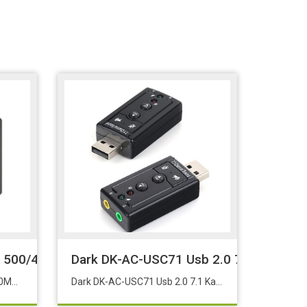
Siyah / Mavi
0 500/450MB SA400S37/480G
Dark DK-AC-USC71 Usb 2.0 7.1 Kanal Çı
Kingston 480GB A400 500/450MB SA400S37/480G
Dark DK-AC-USC71 Usb 2.0 7.1 Kanal Çıkış Ses Adapt