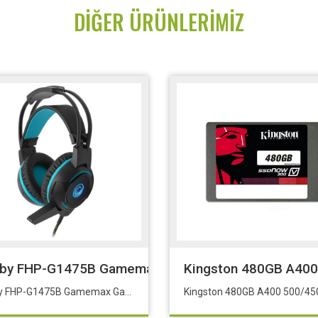
DIĞER ÜRÜNLERIMIZ
sby FHP-G1475B Gamemax Gaming Kulaklık (4D Ses) 
Kingston 480GB A40
Frisby FHP-G1475B Gamemax Gaming Kulaklık (4D Ses) Siyah / Mavi