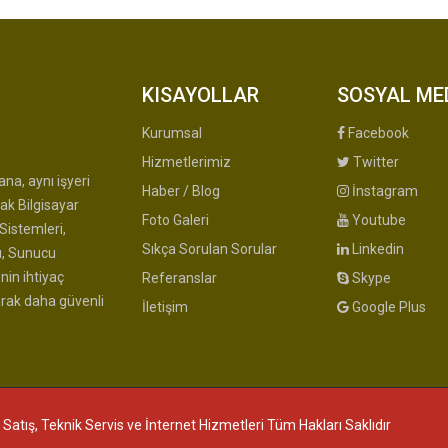
KISAYOLLAR
SOSYAL ME
Kurumsal
Facebook
Hizmetlerimiz
Twitter
na, aynı işyeri
Haber / Blog
İnstagram
ak Bilgisayar
Foto Galeri
Youtube
Sistemleri,
Sıkça Sorulan Sorular
Linkedin
u, Sunucu
nin ihtiyaç
Referanslar
Skype
arak daha güvenli
İletişim
Google Plus
 Satış, Teknik Servis ve İnternet Hizmetleri Tüm Hakları Saklıdır