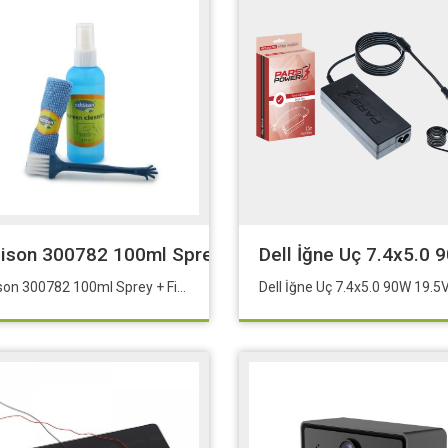
ison 300782 100ml Sprey + Fiber Bez+Fırça Lcd E
Dell İğne Uç 7.4x5.0 
Addison 300782 100ml Sprey + Fiber Bez+Fırça Lcd E