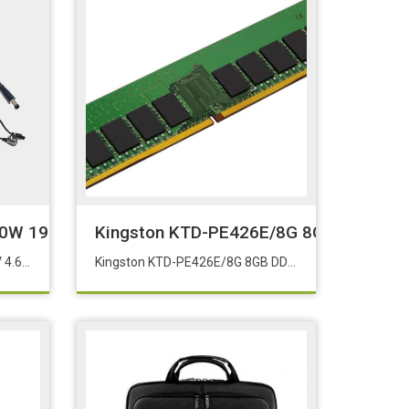
90W 19.5V 4.62A Adaptör Şarj Aleti-Cihazı
Kingston KTD-PE426E/8G 8GB DDR4 266
Dell İğne Uç 7.4x5.0 90W 19.5V 4.62A Adaptör Şarj Aleti-Cihazı
Kingston KTD-PE426E/8G 8GB DDR4 2666Mhz ECC (Dell T40-T140-R240-T3640-T3650) (Hp ML30) Sunucular için Bellek