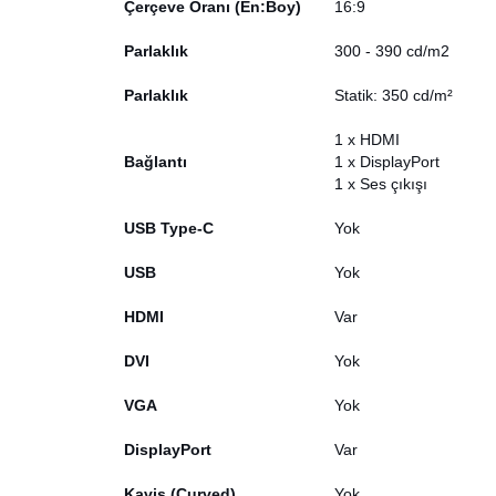
Çerçeve Oranı (En:Boy)
16:9
Parlaklık
300 - 390 cd/m2
Parlaklık
Statik: 350 cd/m²
1 x HDMI
Bağlantı
1 x DisplayPort
1 x Ses çıkışı
USB Type-C
Yok
USB
Yok
HDMI
Var
DVI
Yok
VGA
Yok
DisplayPort
Var
Kavis (Curved)
Yok