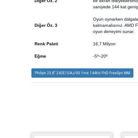
Diğer Öz. 2
bir ekran isteyebilirsin
saniyede 144 kat genişle
Oyun oynarken dalgala
Diğer Öz. 3
kalmamalısınız. AMD F
oyun deneyimi sunar.
Renk Paleti
16,7 Milyon
Eğme
-5º~20º
Philips 23.8" 242E1GAJ/00 1ms 144Hz FHD FreeSyn MM