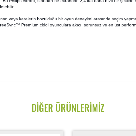
iz. Bu Philips ekranı, standart bir ekrandan 2,4 kat daha hızlı bir şekilde
tebilir.
nan veya karelerin bozulduğu bir oyun deneyimi arasında seçim yapm
reeSync™ Premium ciddi oyunculara akıcı, sorunsuz ve en üst perform
DIĞER ÜRÜNLERIMIZ