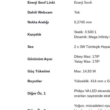
Enerji Sınıf Linki
Enerji Sınıfı
Dahili Webcam
Yok
Nokta Aralığı
0,2745 mm
Statik: 3.500:1
Karşıtlık
Dinamik: Mega Infinit
Ses
2 x 3W Tümleşik Hopar
Dikey Max: 178º
Görünüm Açısı
Yatay Max: 178º
Güç Tüketimi
Max: 14,83 W
Boyutlar
Yükseklik: 414 mm x Ge
Philips VA LED ekranda 
Diğer Öz. 1
oranları sayesinde ekst
Yoğun, mücadeleci oyun