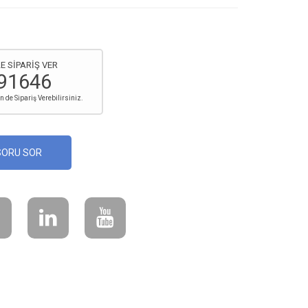
E SİPARİŞ VER
91646
de Sipariş Verebilirsiniz.
SORU SOR