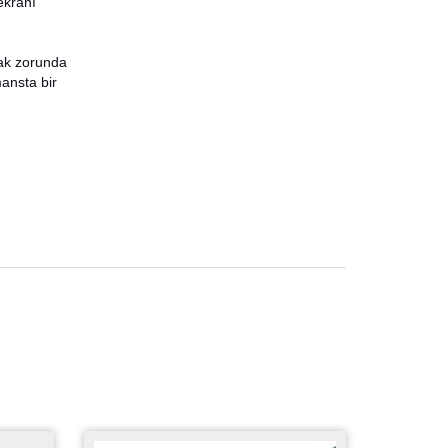
 ekranı
ak zorunda
ansta bir