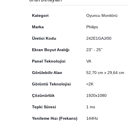
Kategori
Oyuncu Monitörü
Marka
Philips
Üretici Kodu
242E1GAJ/00
Ekran Boyut Aralığı
23'' - 25''
Panel Teknolojisi
VA
Görülebilir Alan
52,70 cm x 29,64 cm
Görüntü Teknolojisi
<2K
Çözünürlük
1920x1080
Tepki Süresi
1 ms
Yenileme Hızı (Frekans)
144Hz