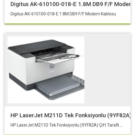
Digitus AK-610100-018-E 1.8M DB9 F/F Modem
Digitus AK-610100-018-E 1.8M DB9 F/F Modem Kablosu
HP LaserJet M211D Tek Fonksiyonlu (9YF82A) Çif
HP LaserJet M211D Tek Fonksiyonlu (9YF82A) Çift Taraflı Baskı, Sarf: 136A