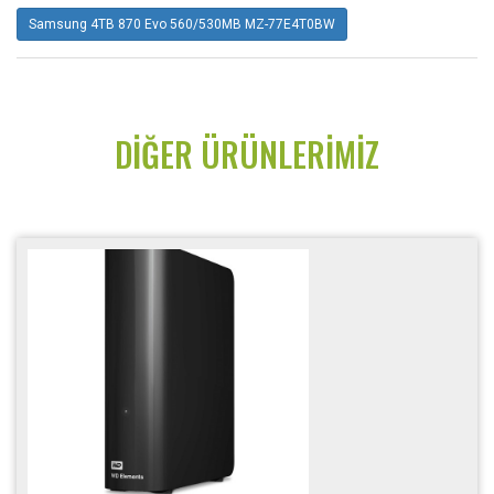
Samsung 4TB 870 Evo 560/530MB MZ-77E4T0BW
DIĞER ÜRÜNLERIMIZ