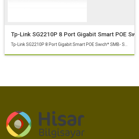
Tp-Link SG2210P 8 Port Gigabit Smart POE Sw
Tp-Link SG2210P 8 Port Gigabit Smart POE Swıch* SMB- SG2210P + 2 SFP SLOT