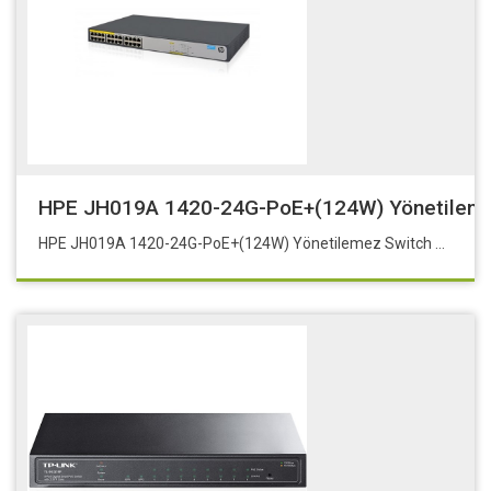
HPE JH019A 1420-24G-PoE+(124W) Yönetilemez
HPE JH019A 1420-24G-PoE+(124W) Yönetilemez Switch 12 port 10/100/1000 (124W) PoE+ + 12 port 10/100/1000