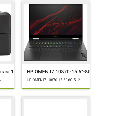
tası 15.6
HP OMEN I7 10870-15.6''-8G-512SSD-6
.6
HP OMEN i7 10870-15.6''-8G-512SSD-6G-Dos Full HD(1920x1080) - RTX™ 3060