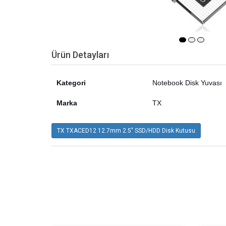
Ürün Detayları
Kategori
Notebook Disk Yuvası
Marka
TX
TX TXACED12 12.7mm 2.5" SSD/HDD Disk Kutusu