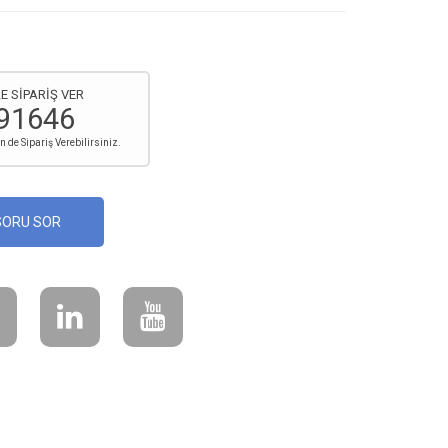
E SİPARİŞ VER
91646
de Sipariş Verebilirsiniz.
SORU SOR