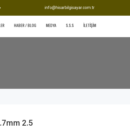
info@hisarbilgisayar.com.tr
LER
HABER / BLOG
MEDYA
S.S.S
İLETİŞİM
.7mm 2.5