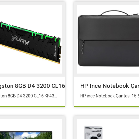
utu)
gston 8GB D4 3200 CL16 KF432C16RBA/8
HP Ince Notebook Çan
Kingston 8GB D4 3200 CL16 KF432C16RBA/8
HP ince Notebook Çantası 15