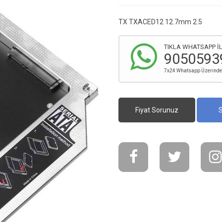
TX TXACED12 12.7mm 2.5
TIKLA WHATSAPP İL
9050593
7x24 Whatsapp Üzerinden 
Fiyat Sorunuz