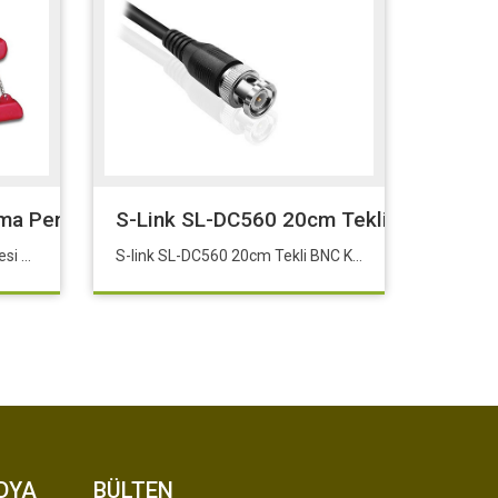
ma Pensesi P/8C (RJ-45), 6P/6C (RJ-12) Ve 6P/4C (
S-Link SL-DC560 20cm Tekli BNC Kablo
Digitus DN-94007 Sıkma Pensesi P/8C (RJ-45), 6P/6C (RJ-12) ve 6P/4C (RJ-11)
S-link SL-DC560 20cm Tekli BNC Kablo
DYA
BÜLTEN