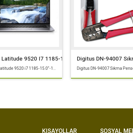
3'li Paket Route
l Latitude 9520 I7 1185-15.0''-16G-512SSD-WPro
Digitus DN-94007 Sık
Dell Latitude 9520 i7 1185-15.0''-16G-512SSD-WPro
KISAYOLLAR
SOSYAL ME