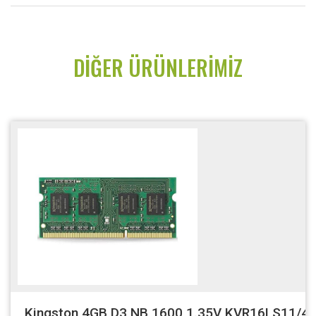
DIĞER ÜRÜNLERIMIZ
Kingston 4GB D3 NB 1600 1.35V KVR16LS11/4