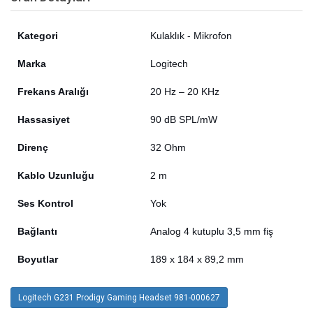
Kategori
Kulaklık - Mikrofon
Marka
Logitech
Frekans Aralığı
20 Hz – 20 KHz
Hassasiyet
90 dB SPL/mW
Direnç
32 Ohm
Kablo Uzunluğu
2 m
Ses Kontrol
Yok
Bağlantı
Analog 4 kutuplu 3,5 mm fiş
Boyutlar
189 x 184 x 89,2 mm
Logitech G231 Prodigy Gaming Headset 981-000627