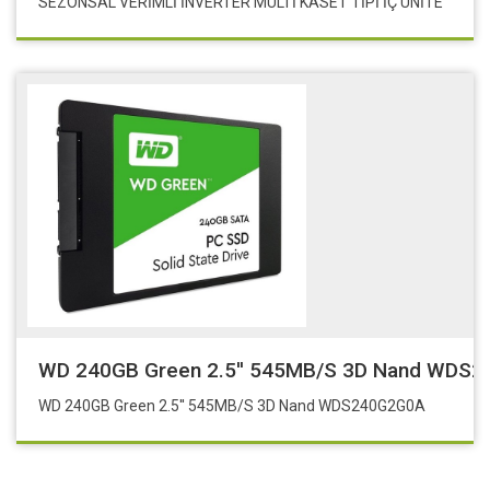
SEZONSAL VERİMLİ İNVERTER MULTİ KASET TİPİ İÇ ÜNİTE
WD 240GB Green 2.5'' 545MB/S 3D Nand WDS
WD 240GB Green 2.5'' 545MB/S 3D Nand WDS240G2G0A