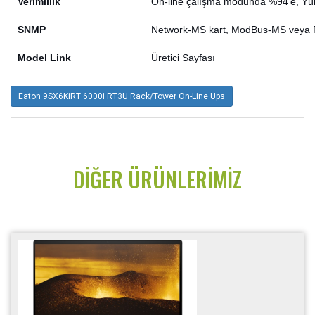
Verimlilik
On-line çalışma modunda %94’e, Yük
SNMP
Network-MS kart, ModBus-MS veya Rel
Model Link
Üretici Sayfası
Eaton 9SX6KiRT 6000i RT3U Rack/Tower On-Line Ups
DIĞER ÜRÜNLERIMIZ