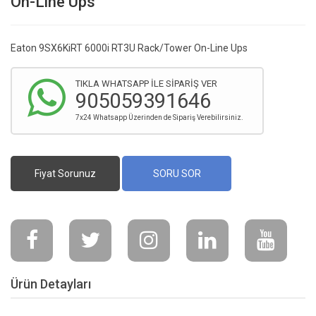
On-Line Ups
Eaton 9SX6KiRT 6000i RT3U Rack/Tower On-Line Ups
TIKLA WHATSAPP İLE SİPARİŞ VER
905059391646
7x24 Whatsapp Üzerinden de Sipariş Verebilirsiniz.
Fiyat Sorunuz
SORU SOR
Ürün Detayları