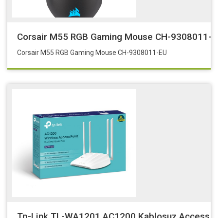
Corsair M55 RGB Gaming Mouse CH-9308011-E
Corsair M55 RGB Gaming Mouse CH-9308011-EU
Tp-Link TL-WA1201 AC1200 Kablosuz Access P