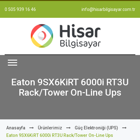
0 505 939 16 46
info@hisarbilgisayar.com.tr
Eaton 9SX6KiRT 6000i RT3U
Rack/Tower On-Line Ups
Anasayfa
Ürünlerimiz
Güç Elektroniği (UPS)
Eaton 9SX6KiRT 6000i RT3U Rack/Tower On-Line Ups