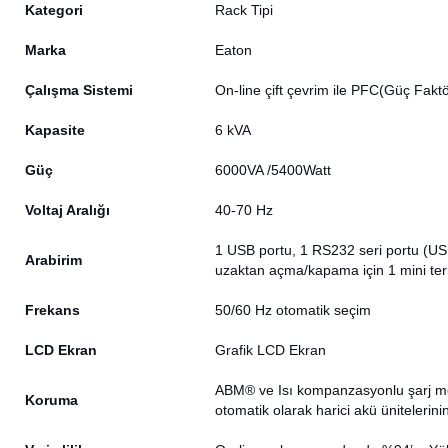
Kategori
Rack Tipi
Marka
Eaton
Çalışma Sistemi
On-line çift çevrim ile PFC(Güç Fakt
Kapasite
6 kVA
Güç
6000VA /5400Watt
Voltaj Aralığı
40-70 Hz
1 USB portu, 1 RS232 seri portu (US
Arabirim
uzaktan açma/kapama için 1 mini te
Frekans
50/60 Hz otomatik seçim
LCD Ekran
Grafik LCD Ekran
ABM® ve Isı kompanzasyonlu şarj meth
Koruma
otomatik olarak harici akü ünitelerin