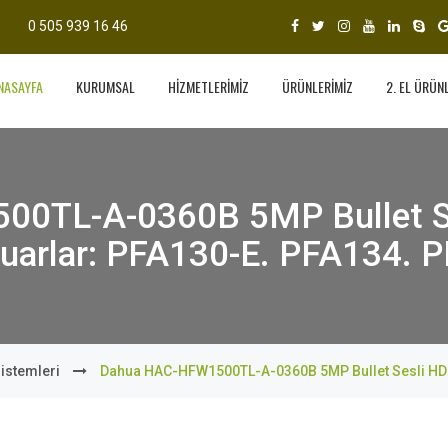
0 505 939 16 46
NASAYFA
KURUMSAL
HİZMETLERİMİZ
ÜRÜNLERİMİZ
2. EL ÜRÜN
0TL-A-0360B 5MP Bullet S
uarlar: PFA130-E. PFA134. 
istemleri
Dahua HAC-HFW1500TL-A-0360B 5MP Bullet Sesli HDC