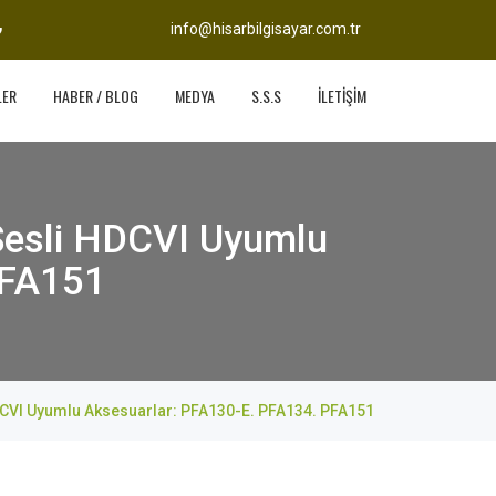
info@hisarbilgisayar.com.tr
LER
HABER / BLOG
MEDYA
S.S.S
İLETİŞİM
esli HDCVI Uyumlu
PFA151
VI Uyumlu Aksesuarlar: PFA130-E. PFA134. PFA151