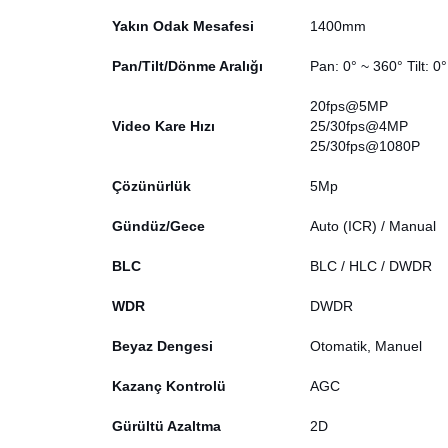
Yakın Odak Mesafesi
1400mm
Pan/Tilt/Dönme Aralığı
Pan: 0° ~ 360° Tilt: 0
20fps@5MP
Video Kare Hızı
25/30fps@4MP
25/30fps@1080P
Çözünürlük
5Mp
Gündüz/Gece
Auto (ICR) / Manual
BLC
BLC / HLC / DWDR
WDR
DWDR
Beyaz Dengesi
Otomatik, Manuel
Kazanç Kontrolü
AGC
Gürültü Azaltma
2D