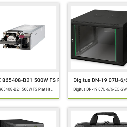
Yuvalı RACK NAS Eol:832xurp
 865408-B21 500W FS Plat Ht Plg LH Pwr Sply Kit
Digitus DN-19 07U-6/
HPE 865408-B21 500W FS Plat Ht Plg LH Pwr Sply Kit