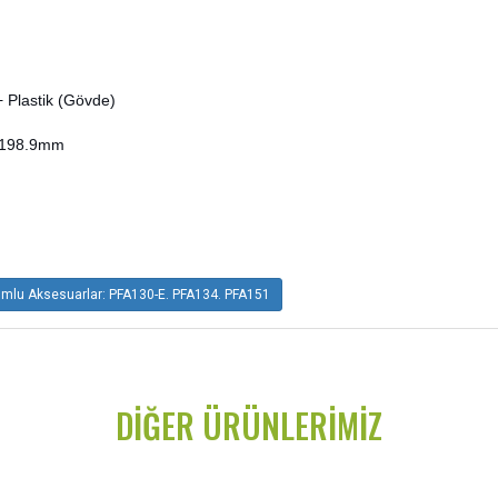
 Plastik (Gövde)
 198.9mm
lu Aksesuarlar: PFA130-E. PFA134. PFA151
DIĞER ÜRÜNLERIMIZ