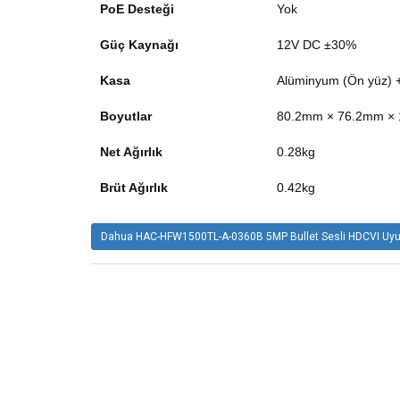
PoE Desteği
Yok
Güç Kaynağı
12V DC ±30%
Kasa
Alüminyum (Ön yüz) +
Boyutlar
80.2mm × 76.2mm ×
Net Ağırlık
0.28kg
Brüt Ağırlık
0.42kg
Dahua HAC-HFW1500TL-A-0360B 5MP Bullet Sesli HDCVI Uyum