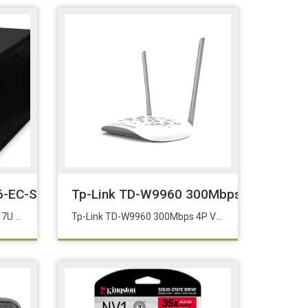
6-EC-SW 7U Duvar Kabin(60x60cm 7U Duvar Tipi Kabi
Tp-Link TD-W9960 300Mbps 4P VDSL/
Digitus DN-19 07U-6/6-EC-SW 7U Duvar Kabin(60x60cm 7U Duvar Tipi Kabin. Ölçüler 41.6x60x60 cm Taşıma kapasitesi: 60 kg
Tp-Link TD-W9960 300Mbps 4P VDSL/ADSL Modem Router