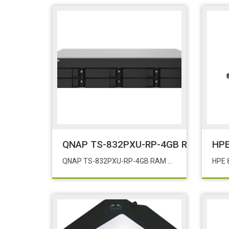
QNAP TS-832PXU-RP-4GB RAM 8 Hdd 
HPE
QNAP TS-832PXU-RP-4GB RAM 8 Hdd Yuvalı RACK NAS Eol:832xurp