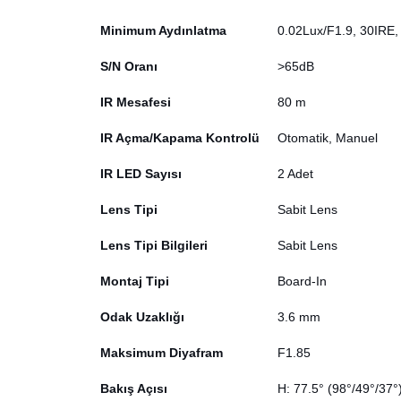
Minimum Aydınlatma
0.02Lux/F1.9, 30IRE,
S/N Oranı
>65dB
IR Mesafesi
80 m
IR Açma/Kapama Kontrolü
Otomatik, Manuel
IR LED Sayısı
2 Adet
Lens Tipi
Sabit Lens
Lens Tipi Bilgileri
Sabit Lens
Montaj Tipi
Board-In
Odak Uzaklığı
3.6 mm
Maksimum Diyafram
F1.85
Bakış Açısı
H: 77.5° (98°/49°/37°