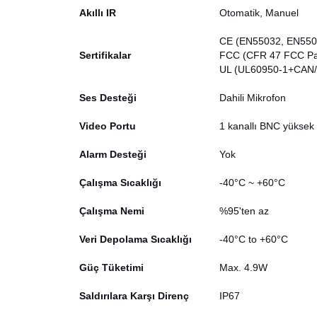
Akıllı IR
Otomatik, Manuel
CE (EN55032, EN550
Sertifikalar
FCC (CFR 47 FCC Par
UL (UL60950-1+CAN/
Ses Desteği
Dahili Mikrofon
Video Portu
1 kanallı BNC yüksek 
Alarm Desteği
Yok
Çalışma Sıcaklığı
-40°C ~ +60°C
Çalışma Nemi
%95'ten az
Veri Depolama Sıcaklığı
-40°C to +60°C
Güç Tüketimi
Max. 4.9W
Saldırılara Karşı Direnç
IP67