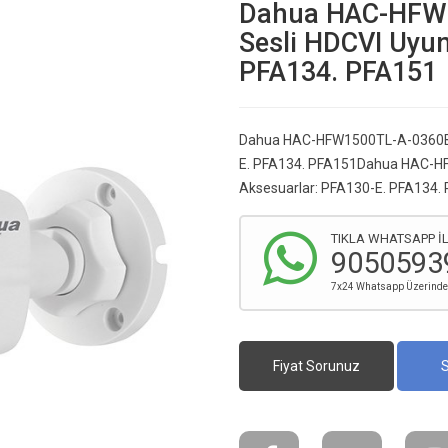
Dahua HAC-HFW1
Sesli HDCVI Uyum
PFA134. PFA151
Dahua HAC-HFW1500TL-A-0360B 5
E. PFA134. PFA151Dahua HAC-HF
Aksesuarlar: PFA130-E. PFA134.
TIKLA WHATSAPP İL
9050593
7x24 Whatsapp Üzerinden 
Fiyat Sorunuz