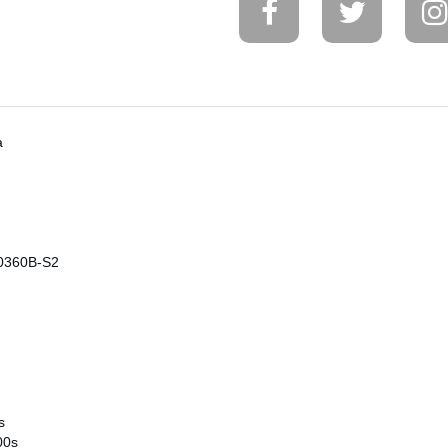
a
0360B-S2
s
00s