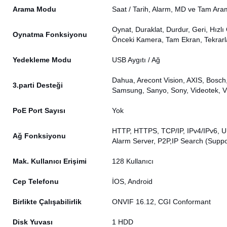
Arama Modu
Saat / Tarih, Alarm, MD ve Tam Ara
Oynat, Duraklat, Durdur, Geri, Hız
Oynatma Fonksiyonu
Önceki Kamera, Tam Ekran, Tekrarla
Yedekleme Modu
USB Aygıtı / Ağ
Dahua, Arecont Vision, AXIS, Bosch
3.parti Desteği
Samsung, Sanyo, Sony, Videotek, Vi
PoE Port Sayısı
Yok
HTTP, HTTPS, TCP/IP, IPv4/IPv6, U
Ağ Fonksiyonu
Alarm Server, P2P,IP Search (Supp
Mak. Kullanıcı Erişimi
128 Kullanıcı
Cep Telefonu
İOS, Android
Birlikte Çalışabilirlik
ONVIF 16.12, CGI Conformant
Disk Yuvası
1 HDD