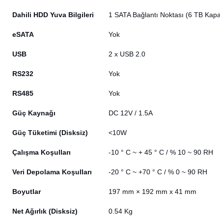
Dahili HDD Yuva Bilgileri
1 SATA Bağlantı Noktası (6 TB Kapa
eSATA
Yok
USB
2 x USB 2.0
RS232
Yok
RS485
Yok
Güç Kaynağı
DC 12V / 1.5A
Güç Tüketimi (Disksiz)
<10W
Çalışma Koşulları
-10 ° C ~ + 45 ° C / % 10 ~ 90 RH
Veri Depolama Koşulları
-20 ° C ~ +70 ° C / % 0 ~ 90 RH
Boyutlar
197 mm × 192 mm x 41 mm
Net Ağırlık (Disksiz)
0.54 Kg