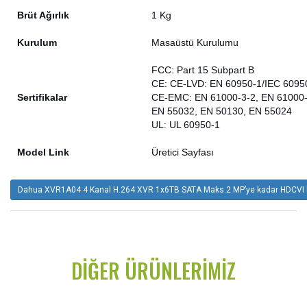
Brüt Ağırlık
1 Kg
Kurulum
Masaüstü Kurulumu
FCC: Part 15 Subpart B
CE: CE-LVD: EN 60950-1/IEC 6095
Sertifikalar
CE-EMC: EN 61000-3-2, EN 61000
EN 55032, EN 50130, EN 55024
UL: UL 60950-1
Model Link
Üretici Sayfası
Dahua XVR1A04 4 Kanal H.264 XVR 1x6TB SATA Maks.2 MP’ye kadar HDCVI k
DIĞER ÜRÜNLERIMIZ