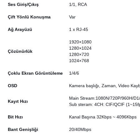
Ses Giriş/Çıkış
1/1, RCA
Çift Yönlü Konuşma
Var
Ağ Arayüzü
1 x RJ-45
1920×1080
1280×1024
Çözünürlük
1280×720
1024×768
Çoklu Ekran Görüntüleme
1/4/6
OSD
Kamera başlığı, Zaman, Video Kaybı
Main Stream:1080N/720P/960H/D1/
Kayıt Hızı
Sub steram: 4CH: CIF/QCIF (1~15f
Bit Hızı
Kanal Başına 32Kbps ~ 4096Kbps
Bant Genişliği
20/40Mbps