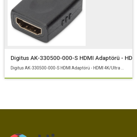
Digitus AK-330500-000-S HDMI Adaptörü - HDMI 
Digitus AK-330500-000-S HDMI Adaptörü - HDMI 4K/Ultra HD ve 3D özellikli, Hdmi - Hdmi uzatma