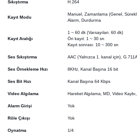
Sıkıştırma
H.264
Manuel, Zamanlama (Genel, Sürekli)
Kayıt Modu
Alarm, Durdurma
1 ~ 60 dk (Varsayılan: 60 dk)
Kayıt Aralığı
Ön kayıt: 1 ~ 30 sn
Kayıt sonrası: 10 ~ 300 sn
Ses Sıkıştırma
AAC (Yalnızca 1. kanal için), G.71
Ses Örnekleme Hızı
8KHz, Kanal Başına 16 bit
Ses Bit Hızı
Kanal Başına 64 Kbps
Video Algılama
Hareket Algılama, MD, Video Kaybı,
Alarm Girişi
Yok
Röle Çıkışı
Yok
Oynatma
1/4