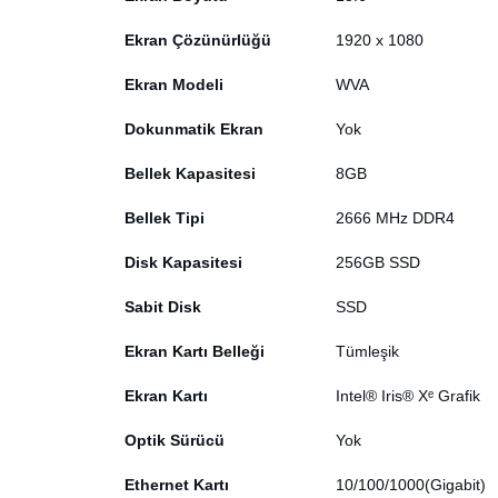
Ekran Çözünürlüğü
1920 x 1080
Ekran Modeli
WVA
Dokunmatik Ekran
Yok
Bellek Kapasitesi
8GB
Bellek Tipi
2666 MHz DDR4
Disk Kapasitesi
256GB SSD
Sabit Disk
SSD
Ekran Kartı Belleği
Tümleşik
Ekran Kartı
Intel® Iris® Xᵉ Grafik
Optik Sürücü
Yok
Ethernet Kartı
10/100/1000(Gigabit)