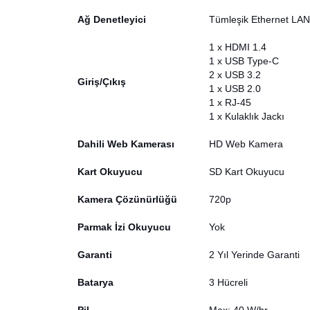
Ağ Denetleyici
Tümleşik Ethernet LAN
1 x HDMI 1.4
1 x USB Type-C
2 x USB 3.2
Giriş/Çıkış
1 x USB 2.0
1 x RJ-45
1 x Kulaklık Jackı
Dahili Web Kamerası
HD Web Kamera
Kart Okuyucu
SD Kart Okuyucu
Kamera Çözünürlüğü
720p
Parmak İzi Okuyucu
Yok
Garanti
2 Yıl Yerinde Garanti
Batarya
3 Hücreli
Pil
Max: 40 W/hr