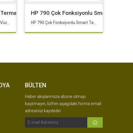
Adaptörü Ayrıca Temin Edilmelidir.
ermal Vücut Sıcaklığı Kamerası 1 / 2.7 “ CMOS Sen
HP 790 Çok Fonksiyonlu Smart Tanklı 
Dahua TPC-BF5421-T Termal Vücut Sıcaklığı Kamerası 1 / 2.7 “ CMOS Sensör 1.4mm Sabit Lens 0.02 Lüx Renkli
HP 790 Çok Fonksiyonlu Smart Tanklı (4WF66A)
DYA
BÜLTEN
Haber akışlarımıza abone olmayı
kaçırmayın, lütfen aşagıdaki forma email
adresinizi kaydedin