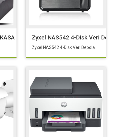
a 1 / 2.8 “ CMOS Sensör2.7mm-13.5mm Motorize 
 KASA
Zyxel NAS542 4-Disk Veri Depolama - 4
Zyxel NAS542 4-Disk Veri Depolama - 48TB Destekli