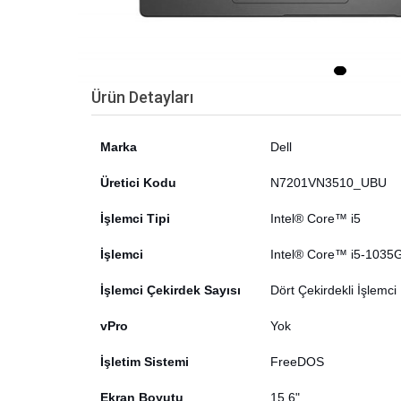
Ürün Detayları
Marka
Dell
Üretici Kodu
N7201VN3510_UBU
İşlemci Tipi
Intel® Core™ i5
İşlemci
Intel® Core™ i5-1035G
İşlemci Çekirdek Sayısı
Dört Çekirdekli İşlemci
vPro
Yok
İşletim Sistemi
FreeDOS
Ekran Boyutu
15.6"