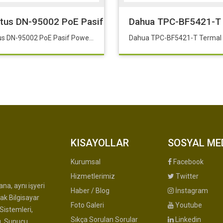
5.6"-8G-256SSD-Dos
itus DN-95002 PoE Pasif Power Enjektör Kutusu Güç 
Dahua TPC-BF5421-T T
Digitus DN-95002 PoE Pasif Power Enjektör Kutusu Güç adaptörü ayrıca temin edilmelidir.
KISAYOLLAR
SOSYAL ME
Kurumsal
Facebook
Hizmetlerimiz
Twitter
na, aynı işyeri
Haber / Blog
İnstagram
ak Bilgisayar
Foto Galeri
Youtube
Sistemleri,
Sıkça Sorulan Sorular
Linkedin
u, Sunucu