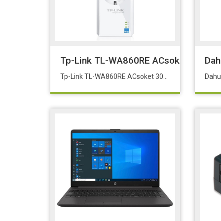
Tp-Link TL-WA860RE ACsoket 300Mps
Dah
Tp-Link TL-WA860RE ACsoket 300Mps Menzil Gen(Priz)