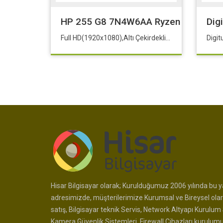
HP 255 G8 7N4W6AA Ryzen 5 5500-1
Dig
Full HD(1920x1080),Altı Çekirdekli İşlemci
Hisar Bilgisayar olarak; Kurulduğumuz 2006 yılında bu ya
adresimizde, müşterilerimize Kurumsal ve Bireysel olar
satış, Bilgisayar teknik Servis, Network Altyapı Kurulum 
Kamera Güvenlik Sistemleri, Firewall Cihazları kurulum