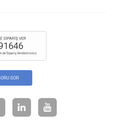
E SİPARİŞ VER
91646
de Sipariş Verebilirsiniz.
SORU SOR