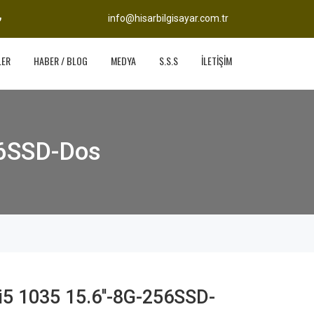
info@hisarbilgisayar.com.tr
LER
HABER / BLOG
MEDYA
S.S.S
İLETİŞİM
56SSD-Dos
i5 1035 15.6''-8G-256SSD-