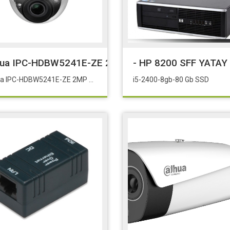
 Menzil Gen(Priz)
ua IPC-HDBW5241E-ZE 2MP Wızmind AI Dome Kamer
- HP 8200 SFF YATAY
Dahua IPC-HDBW5241E-ZE 2MP Wızmind AI Dome Kamera 1 / 2.8 “ CMOS Sensör2.7mm-13.5mm Motorize Lens EPOE Desteği
i5-2400-8gb-80 Gb SSD