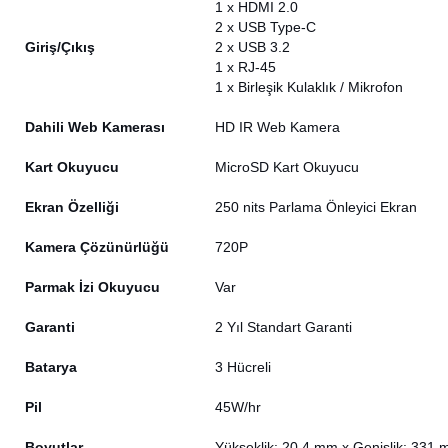
1 x HDMI 2.0
2 x USB Type-C
Giriş/Çıkış
2 x USB 3.2
1 x RJ-45
1 x Birleşik Kulaklık / Mikrofon
Dahili Web Kamerası
HD IR Web Kamera
Kart Okuyucu
MicroSD Kart Okuyucu
Ekran Özelliği
250 nits Parlama Önleyici Ekran
Kamera Çözünürlüğü
720P
Parmak İzi Okuyucu
Var
Garanti
2 Yıl Standart Garanti
Batarya
3 Hücreli
Pil
45W/hr
Boyutlar
Yükseklik: 20,4 mm x Genişlik: 331 