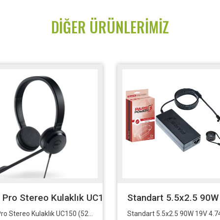
DIĞER ÜRÜNLERIMIZ
G-256SSD-Dos
l Pro Stereo Kulaklık UC150 (520-AAMD) 50 Days Le
Standart 5.5x2.5 90W 
Dell Pro Stereo Kulaklık UC150 (520-AAMD) 50 Days Lead Time