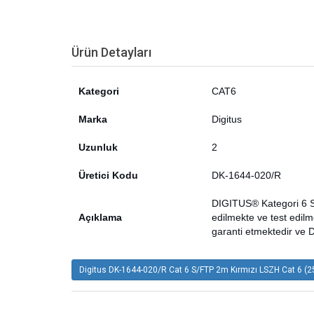
Ürün Detayları
Kategori
CAT6
Marka
Digitus
Uzunluk
2
Üretici Kodu
DK-1644-020/R
DIGITUS® Kategori 6 S
Açıklama
edilmekte ve test edil
garanti etmektedir ve
Digitus DK-1644-020/R Cat 6 S/FTP 2m Kırmızı LSZH Cat 6 (2