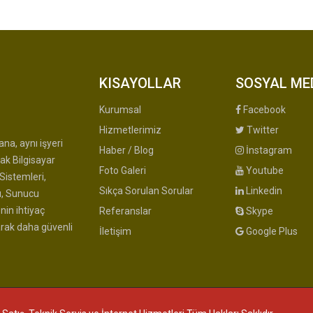
KISAYOLLAR
SOSYAL ME
Kurumsal
Facebook
Hizmetlerimiz
Twitter
na, aynı işyeri
Haber / Blog
İnstagram
ak Bilgisayar
Foto Galeri
Youtube
Sistemleri,
Sıkça Sorulan Sorular
Linkedin
u, Sunucu
nin ihtiyaç
Referanslar
Skype
arak daha güvenli
İletişim
Google Plus