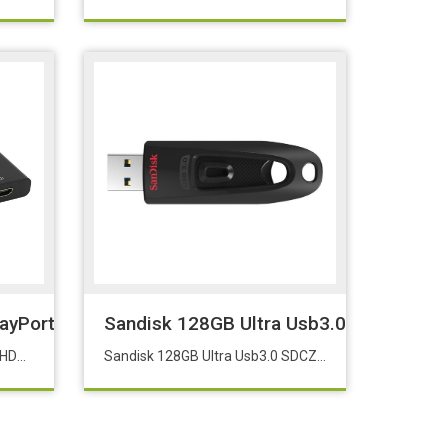
layPort - HDMI 4K Dönüştürücü 30Hz
Sandisk 128GB Ultra Usb3.0 SDCZ48-1
Frisby FA-6648C DisplayPort - HDMI 4K Dönüştürücü 30Hz
Sandisk 128GB Ultra Usb3.0 SDCZ48-128G-U46