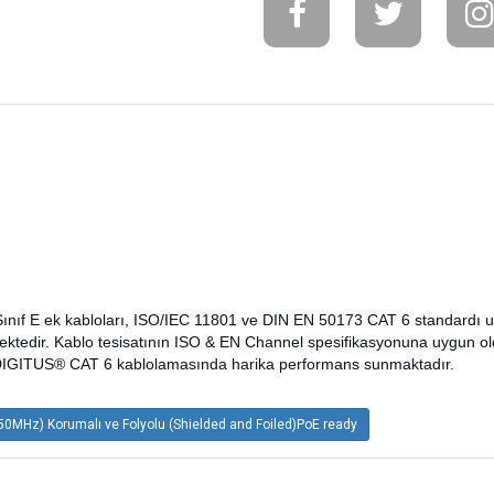
ınıf E ek kabloları, ISO/IEC 11801 ve DIN EN 50173 CAT 6 standardı u
mektedir. Kablo tesisatının ISO & EN Channel spesifikasyonuna uygun 
 DIGITUS® CAT 6 kablolamasında harika performans sunmaktadır.
50MHz) Korumalı ve Folyolu (Shielded and Foiled)PoE ready