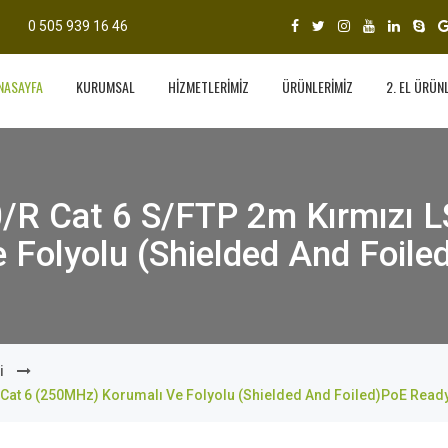
0 505 939 16 46
NASAYFA
KURUMSAL
HİZMETLERİMİZ
ÜRÜNLERİMİZ
2. EL ÜRÜN
0/R Cat 6 S/FTP 2m Kırmızı 
 Folyolu (Shielded And Foil
i
 Cat 6 (250MHz) Korumalı Ve Folyolu (Shielded And Foiled)PoE Read