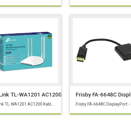
blosuz Klavye
Link TL-WA1201 AC1200 Kablosuz Access Point
Frisby FA-6648C Disp
Tp-Link TL-WA1201 AC1200 Kablosuz Access Point