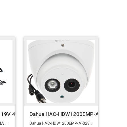
ad Time
19V 4.74A Adaptör Şarj Aleti-Cihazı
Dahua HAC-HDW1200EMP-A-0280B 2MP Do
Standart 5.5x2.5 90W 19V 4.74A Adaptör Şarj Aleti-Cihazı
Dahua HAC-HDW1200EMP-A-0280B 2MP Dome Sesli HDCVI 1/2.7 “ CMOS Sensör 2.8mm Sabit Lens Dahili Sesli