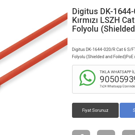
Digitus DK-1644
Kırmızı LSZH Ca
Folyolu (Shielde
Digitus DK-1644-020/R Cat 6 S/F
Folyolu (Shielded and Foiled)PoE
TIKLA WHATSAPP İL
9050593
7x24 Whatsapp Üzerinden 
Fiyat Sorunuz