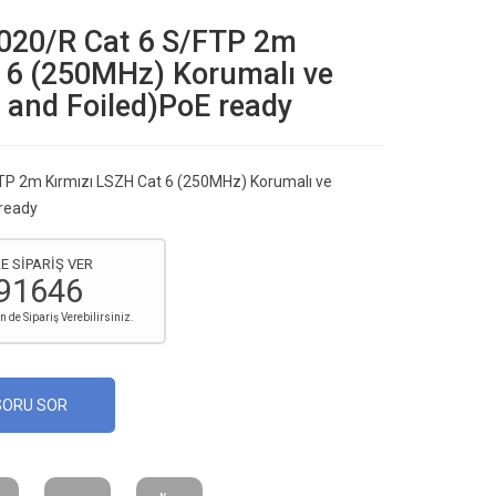
-020/R Cat 6 S/FTP 2m
t 6 (250MHz) Korumalı ve
d and Foiled)PoE ready
TP 2m Kırmızı LSZH Cat 6 (250MHz) Korumalı ve
 ready
E SİPARİŞ VER
91646
de Sipariş Verebilirsiniz.
SORU SOR