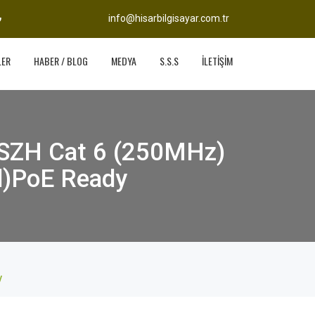
info@hisarbilgisayar.com.tr
LER
HABER / BLOG
MEDYA
S.S.S
İLETİŞİM
LSZH Cat 6 (250MHz)
ed)PoE Ready
y