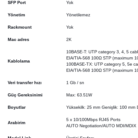
SFP Port
Yok
Yönetim
Yönetilemez
Rackmount
Yok
Mac adres
2K
10BASE-T: UTP category 3, 4, 5 ca
EIA/TIA-568 100Ω STP (maximum 1
Kablolama
100BASE-TX: UTP category 5, 5e c
EIA/TIA-568 100Ω STP (maximum 1
Veri transfer hızı
1 Gb / sn
Güç Gereksinimi
Max: 63.51W
Boyutlar
Yüksekilk: 25 mm Genişlik: 100 mm 
5 x 10/100Mbps RJ45 Ports
Arabirim
AUTO Negotiation/AUTO MDI/MDIX
Model Link
Üretici Sayfası