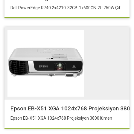
Dell PowerEdge R740 2x4210-32GB-1x600GB-2U 750W Çift Power (2/2) , intel 4210 Çift işlemci (2/2)
Epson EB-X51 XGA 1024x768 Projeksiyon 380
Epson EB-X51 XGA 1024x768 Projeksiyon 3800 lümen