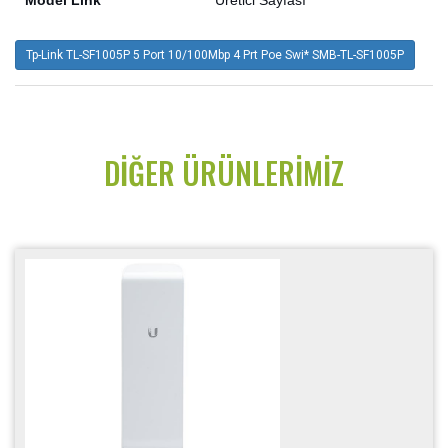
Tp-Link TL-SF1005P 5 Port 10/100Mbp 4 Prt Poe Swi* SMB-TL-SF1005P
DIĞER ÜRÜNLERIMIZ