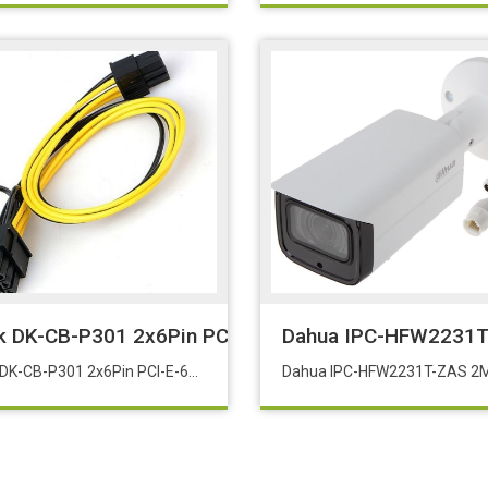
PoE Adaptör* SMB-TL-POE4824G
k DK-CB-P301 2x6Pin PCI-E-6+2pin PCI-E Dnştürcü 
Dahua IPC-HFW2231T-Z
Dark DK-CB-P301 2x6Pin PCI-E-6+2pin PCI-E Dnştürcü Güç Kablosu