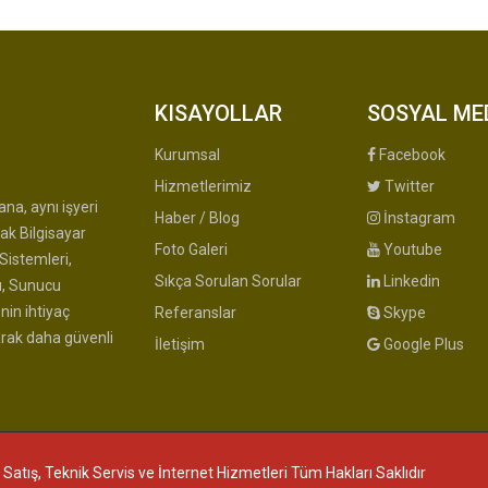
KISAYOLLAR
SOSYAL ME
Kurumsal
Facebook
Hizmetlerimiz
Twitter
na, aynı işyeri
Haber / Blog
İnstagram
ak Bilgisayar
Foto Galeri
Youtube
Sistemleri,
Sıkça Sorulan Sorular
Linkedin
u, Sunucu
nin ihtiyaç
Referanslar
Skype
arak daha güvenli
İletişim
Google Plus
 Satış, Teknik Servis ve İnternet Hizmetleri Tüm Hakları Saklıdır