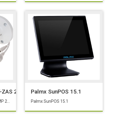
Güç Kablosu
AS 2MP 2.7-13.5 Bullet Kamera 1 / 2.8
Palmx SunPOS 15.1
Dahua IPC-HFW2231T-ZAS 2MP 2.7-13.5 Bullet Kamera 1 / 2.8
Palmx SunPOS 15.1