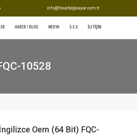
info@hisarbilgisayar.com.tr
LER
HABER / BLOG
MEDYA
S.S.S
İLETİŞİM
) FQC-10528
ngilizce Oem (64 Bit) FQC-