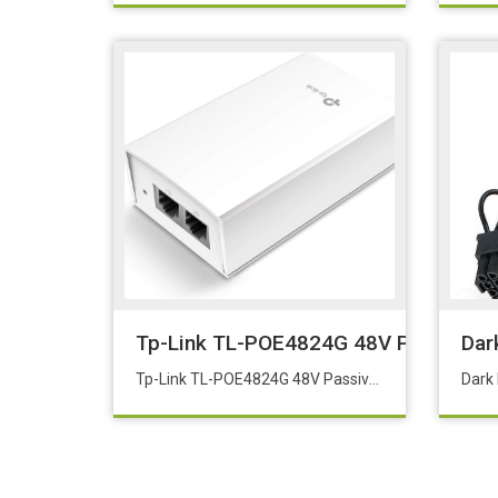
Tp-Link TL-POE4824G 48V Passive 
Dar
Tp-Link TL-POE4824G 48V Passive PoE Adaptör* SMB-TL-POE4824G