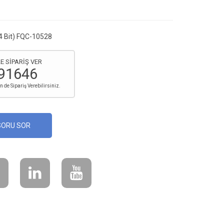
4 Bit) FQC-10528
E SİPARİŞ VER
91646
de Sipariş Verebilirsiniz.
SORU SOR