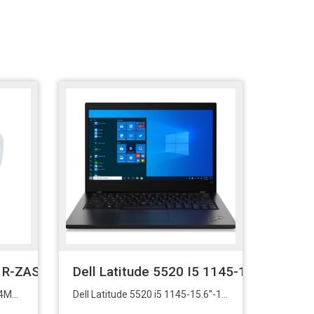
R-ZAS 4MP 2.7mm-13.5 IR Dome 1 / 3 “ CMOS Sen
Dell Latitude 5520 I5 1145-15.6''-16G
Dahua IPC-HDBW2431R-ZAS 4MP 2.7mm-13.5 IR Dome 1 / 3 “ CMOS Sensör 2.7mm-13.5mm Motorize Lens
Dell Latitude 5520 i5 1145-15.6''-16G-256SSD-WPro