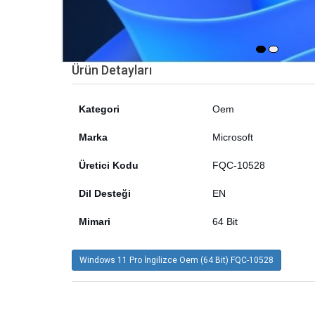
Ürün Detayları
Kategori
Oem
Marka
Microsoft
Üretici Kodu
FQC-10528
Dil Desteği
EN
Mimari
64 Bit
Windows 11 Pro İngilizce Oem (64 Bit) FQC-10528