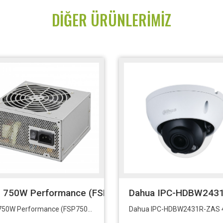
DIĞER ÜRÜNLERIMIZ
 750W Performance (FSP750-50AAA)
Dahua IPC-HDBW2431
FSP 750W Performance (FSP750-50AAA)