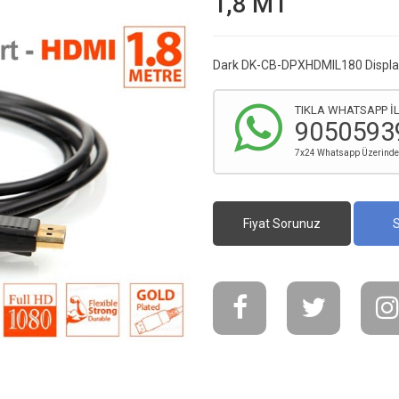
1,8 MT
Dark DK-CB-DPXHDMIL180 Displa
TIKLA WHATSAPP İL
9050593
7x24 Whatsapp Üzerinden 
Fiyat Sorunuz