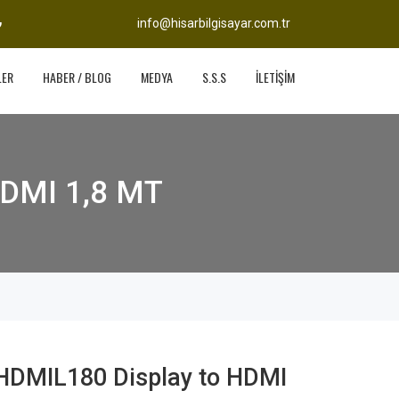
info@hisarbilgisayar.com.tr
LER
HABER / BLOG
MEDYA
S.S.S
İLETİŞİM
HDMI 1,8 MT
HDMIL180 Display to HDMI