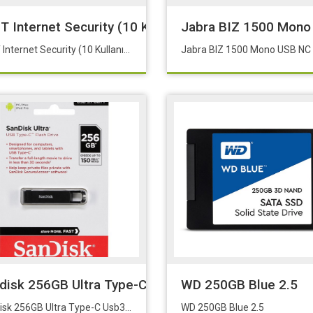
 Aleti-Cihazı
T Internet Security (10 Kullanıcı Kutu)
Jabra BIZ 1500 Mon
ESET Internet Security (10 Kullanıcı Kutu)
Jabra BIZ 1500 Mono USB N
disk 256GB Ultra Type-C Usb3.1 SDCZ460-256G-G4
WD 250GB Blue 2.5
Sandisk 256GB Ultra Type-C Usb3.1 SDCZ460-256G-G46
WD 250GB Blue 2.5