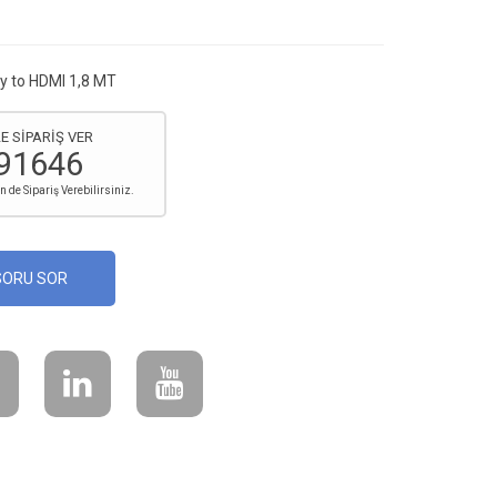
y to HDMI 1,8 MT
E SİPARİŞ VER
91646
de Sipariş Verebilirsiniz.
SORU SOR