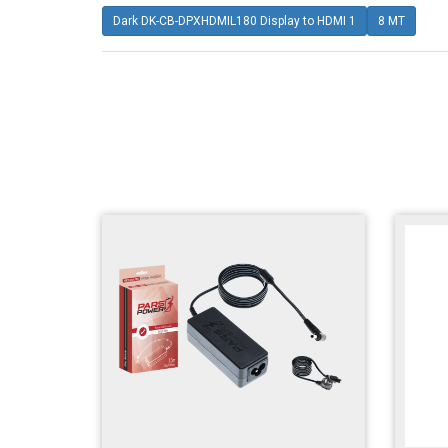
Dark DK-CB-DPXHDMIL180 Display to HDMI 1
8 MT