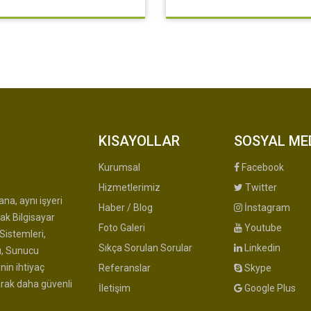
KISAYOLLAR
SOSYAL ME
Kurumsal
Facebook
Hizmetlerimiz
Twitter
na, aynı işyeri
Haber / Blog
İnstagram
ak Bilgisayar
Foto Galeri
Youtube
Sistemleri,
Sıkça Sorulan Sorular
Linkedin
u, Sunucu
nin ihtiyaç
Referanslar
Skype
arak daha güvenli
İletişim
Google Plus