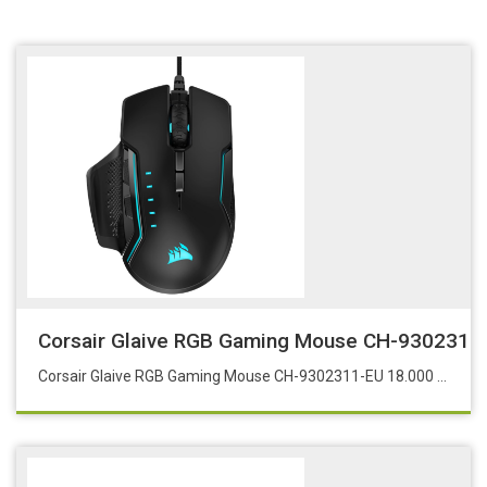
Corsair Glaive RGB Gaming Mouse CH-9302311-
Corsair Glaive RGB Gaming Mouse CH-9302311-EU 18.000 DPI Alüminyum Arkadan Aydınlatmalı Mouse