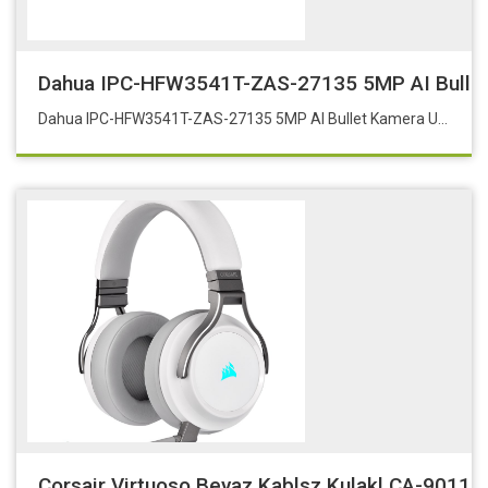
Dahua IPC-HFW3541T-ZAS-27135 5MP AI Bullet
Dahua IPC-HFW3541T-ZAS-27135 5MP AI Bullet Kamera Uyumlu Aksesuarlar: PFA121. PFA130-E
Corsair Virtuoso Beyaz Kablsz Kulakl CA-9011