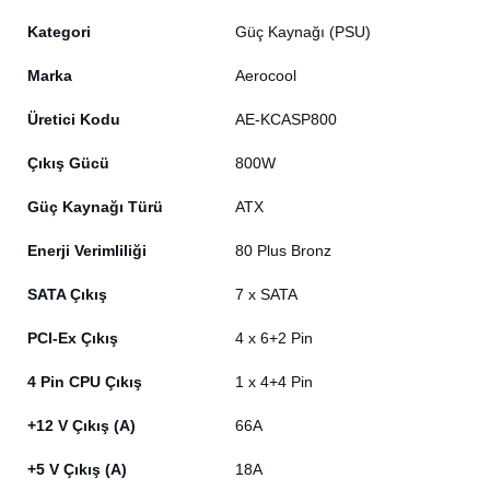
Kategori
Güç Kaynağı (PSU)
Marka
Aerocool
Üretici Kodu
AE-KCASP800
Çıkış Gücü
800W
Güç Kaynağı Türü
ATX
Enerji Verimliliği
80 Plus Bronz
SATA Çıkış
7 x SATA
PCI-Ex Çıkış
4 x 6+2 Pin
4 Pin CPU Çıkış
1 x 4+4 Pin
+12 V Çıkış (A)
66A
+5 V Çıkış (A)
18A