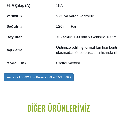
+3 V Çıkış (A)
18A
Verimlilik
%86'ya varan verimlilik
Soğutma
120 mm Fan
Boyutlar
Yükseklik: 100 mm x Genişlik: 150 m
Optimize edilmiş termal fan hızı kon
Açıklama
ulaşmadan önce başlatma hızında (80
Model Link
Üretici Sayfası
Aerocool 800W 80+ Bronze ( AE-KCASP800 )
DIĞER ÜRÜNLERIMIZ