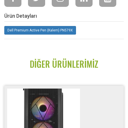
Ürün Detayları
Dell Premium Active Pen (Kalem) PN579X
DIĞER ÜRÜNLERIMIZ