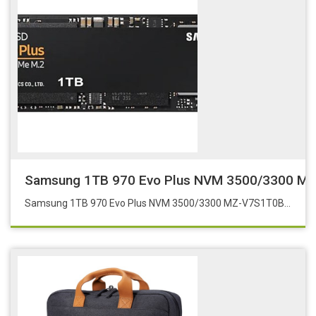
Samsung 1TB 970 Evo Plus NVM 3500/3300 MZ
Samsung 1TB 970 Evo Plus NVM 3500/3300 MZ-V7S1T0BW M.2 2280 PCIe Gen 3.0 x 4, NVMe 1.3