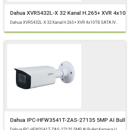
Dahua XVR5432L-X 32 Kanal H.265+ XVR 4x10TB
Dahua XVR5432L-X 32 Kanal H.265+ XVR 4x10TB SATA IVS ve Yüz Algılama
Dahua IPC-HFW3541T-ZAS-27135 5MP AI Bullet
Dahua IPC-HFW3541T-ZAS-27135 5MP AI Bullet Kamera Uyumlu Aksesuarlar: PFA121. PFA130-E