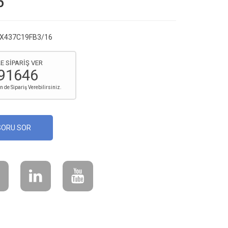
6
 HX437C19FB3/16
E SİPARİŞ VER
91646
de Sipariş Verebilirsiniz.
SORU SOR