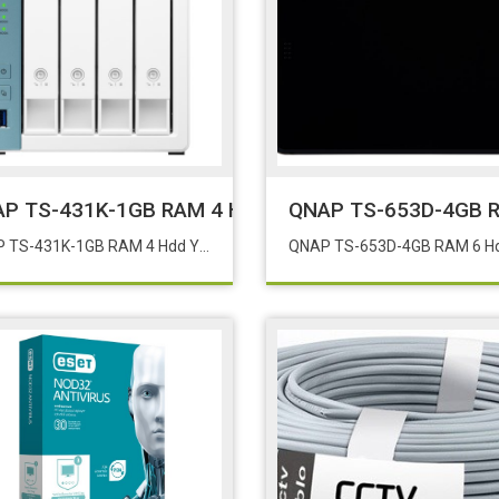
 UAP AC PRO
P TS-431K-1GB RAM 4 Hdd Yuvalı Tower NAS Eol:
QNAP TS-653D-4GB RA
QNAP TS-431K-1GB RAM 4 Hdd Yuvalı Tower NAS Eol:431p2