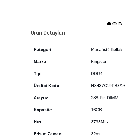
Ürün Detayları
Kategori
Masaüstü Bellek
Marka
Kingston
Tipi
DDR4
Üretici Kodu
HX437C19FB3/16
Arayüz
288-Pin DIMM
Kapasite
16GB
Hızı
3733Mhz
Erişim Zamanı
32ns