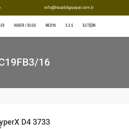
info@hisarbilgisayar.com.tr
LER
HABER / BLOG
MEDYA
S.S.S
İLETİŞİM
7C19FB3/16
yperX D4 3733