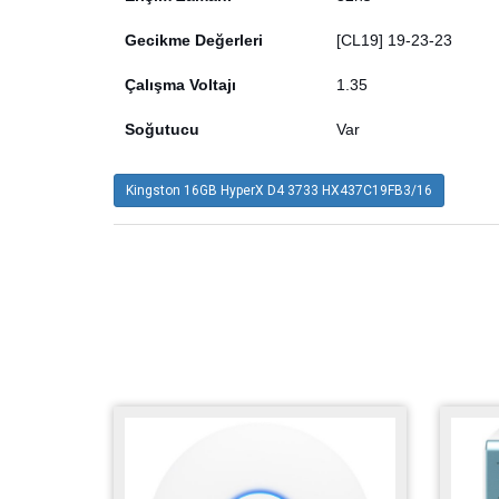
Gecikme Değerleri
[CL19] 19-23-23
Çalışma Voltajı
1.35
Soğutucu
Var
Kingston 16GB HyperX D4 3733 HX437C19FB3/16