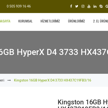
0 505 939 16 46
NASAYFA
KURUMSAL
HİZMETLERİMİZ
ÜRÜNLERİMİZ
2. EL ÜRÜN
16GB HyperX D4 3733 HX43
eri
Kingston 16GB HyperX D4 3733 HX437C19FB3/16
Kingston 16GB H