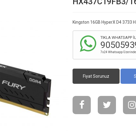
HX437C19FB3/1
Kingston 16GB HyperX D4 3733
TIKLA WHATSAPP İL
9050593
7x24 Whatsapp Üzerinden 
Fiyat Sorunuz