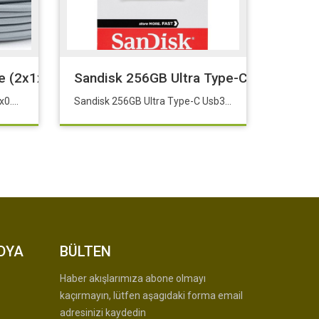
e (2x1x2x0.22x0.22) Koaksiyel Kamera Kablosu
Sandisk 256GB Ultra Type-C Usb3.1 S
CCTV Kablo 100 Metre (2x1x2x0.22x0.22) Koaksiyel Kamera Kablosu
Sandisk 256GB Ultra Type-C Usb3.1 SDCZ460-256G-G46
DYA
BÜLTEN
Haber akışlarımıza abone olmayı
kaçırmayın, lütfen aşagıdaki forma email
adresinizi kaydedin