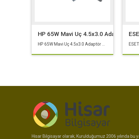
HP 65W Mavi Uç 4.5x3.0 Adaptör Şarj 
ESE
HP 65W Mavi Uç 4.5x3.0 Adaptör Şarj Aleti-Cihazı
Hisar Bilgisayar olarak; Kurulduğumuz 2006 yılında bu ya