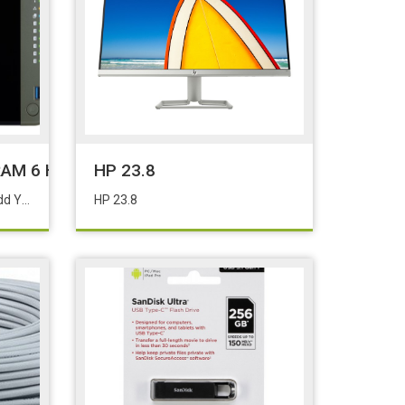
431p2
M 6 Hdd Yuvalı Tower NAS Eol:653b
HP 23.8
QNAP TS-653D-4GB RAM 6 Hdd Yuvalı Tower NAS Eol:653b
HP 23.8