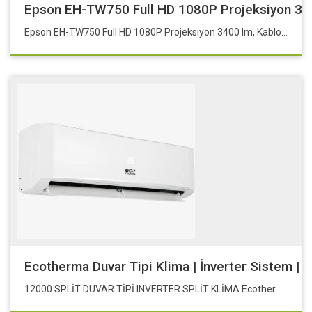
Epson EH-TW750 Full HD 1080P Projeksiyon 340
Epson EH-TW750 Full HD 1080P Projeksiyon 3400 lm, Kablosuz bağlantı, miracast
Ecotherma Duvar Tipi Klima | İnverter Sistem | 
12000 SPLİT DUVAR TİPİ INVERTER SPLİT KLİMA Ecotherma Duvar Tipi Klima | İnverter Sistem | 12000Btu/h | Oda Tipi Klima