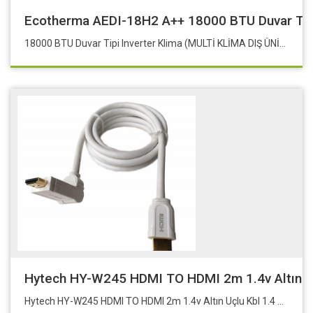
Ecotherma AEDI-18H2 A++ 18000 BTU Duvar Tipi
18000 BTU Duvar Tipi Inverter Klima (MULTİ KLİMA DIŞ ÜNİTESİ GEREKLİDİR)
Hytech HY-W245 HDMI TO HDMI 2m 1.4v Altın Uç
Hytech HY-W245 HDMI TO HDMI 2m 1.4v Altın Uçlu Kbl 1.4 Ver. 3D Kablosu