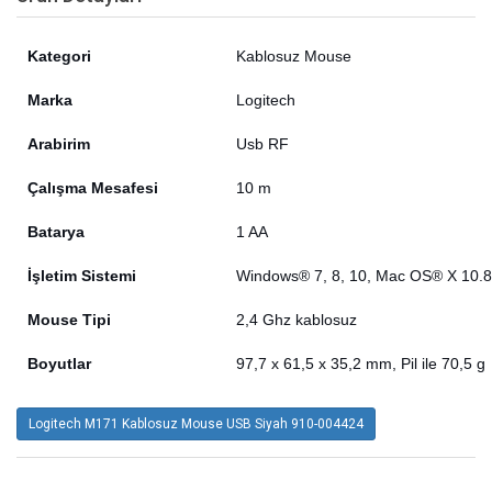
Kategori
Kablosuz Mouse
Marka
Logitech
Arabirim
Usb RF
Çalışma Mesafesi
10 m
Batarya
1 AA
İşletim Sistemi
Windows® 7, 8, 10, Mac OS® X 10.8
Mouse Tipi
2,4 Ghz kablosuz
Boyutlar
97,7 x 61,5 x 35,2 mm, Pil ile 70,5 g
Logitech M171 Kablosuz Mouse USB Siyah 910-004424