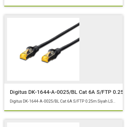
Digitus DK-1644-A-0025/BL Cat 6A S/FTP 0.25m
Digitus DK-1644-A-0025/BL Cat 6A S/FTP 0.25m Siyah LSZH Cat 6A (500MHz) Korumalı ve Folyolu(Shielded and Foiled)PoE ready