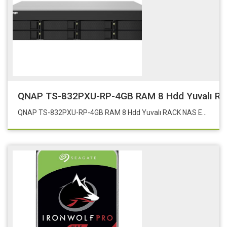
QNAP TS-832PXU-RP-4GB RAM 8 Hdd Yuvalı RA
QNAP TS-832PXU-RP-4GB RAM 8 Hdd Yuvalı RACK NAS Eol:832xurp