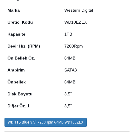
Marka
Western Digital
Üretici Kodu
WD10EZEX
Kapasite
1TB
Devir Hızı (RPM)
7200Rpm
Ön Bellek Öz.
64MB
Arabirim
SATA3
Önbellek
64MB
Disk Boyutu
3.5"
Diğer Öz. 1
3,5"
WD 1TB Blue 3.5" 7200Rpm 64MB WD10EZEX