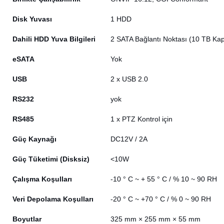
Disk Yuvası
1 HDD
Dahili HDD Yuva Bilgileri
2 SATA Bağlantı Noktası (10 TB Kap
eSATA
Yok
USB
2 x USB 2.0
RS232
yok
RS485
1 x PTZ Kontrol için
Güç Kaynağı
DC12V / 2A
Güç Tüketimi (Disksiz)
<10W
Çalışma Koşulları
-10 ° C ~ + 55 ° C / % 10 ~ 90 RH
Veri Depolama Koşulları
-20 ° C ~ +70 ° C / % 0 ~ 90 RH
Boyutlar
325 mm × 255 mm × 55 mm