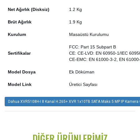
Net Ağırlık (Disksiz)
1.2 Kg
Brüt Ağırlık
1.9 Kg
Kurulum
Masaüstü Kurulumu
FCC: Part 15 Subpart B
Sertifikalar
CE: CE-LVD: EN 60950-1/IEC 6095
CE-EMC: EN 61000-3-2, EN 61000-
Model Dosya
Ek Döküman
Model Link
Üretici Sayfası
Dahua XVR5108H-I 8 Kanal H.265+ XVR 1x10TB SATA Maks 5 MP IP Kamera Gi
DIĞER ÜRÜNLERIMIZ