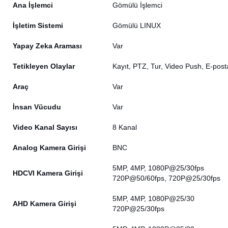
Ana İşlemci
Gömülü İşlemci
İşletim Sistemi
Gömülü LINUX
Yapay Zeka Araması
Var
Tetikleyen Olaylar
Kayıt, PTZ, Tur, Video Push, E-posta
Araç
Var
İnsan Vücudu
Var
Video Kanal Sayısı
8 Kanal
Analog Kamera Girişi
BNC
5MP, 4MP, 1080P@25/30fps
HDCVI Kamera Girişi
720P@50/60fps, 720P@25/30fps
5MP, 4MP, 1080P@25/30
AHD Kamera Girişi
720P@25/30fps