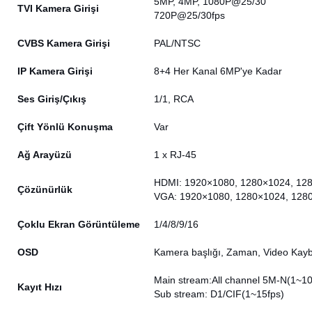
5MP, 4MP, 1080P@25/30
TVI Kamera Girişi
720P@25/30fps
CVBS Kamera Girişi
PAL/NTSC
IP Kamera Girişi
8+4 Her Kanal 6MP'ye Kadar
Ses Giriş/Çıkış
1/1, RCA
Çift Yönlü Konuşma
Var
Ağ Arayüzü
1 x RJ-45
HDMI: 1920×1080, 1280×1024, 12
Çözünürlük
VGA: 1920×1080, 1280×1024, 128
Çoklu Ekran Görüntüleme
1/4/8/9/16
OSD
Kamera başlığı, Zaman, Video Kaybı
Main stream:All channel 5M-N(1~1
Kayıt Hızı
Sub stream: D1/CIF(1~15fps)