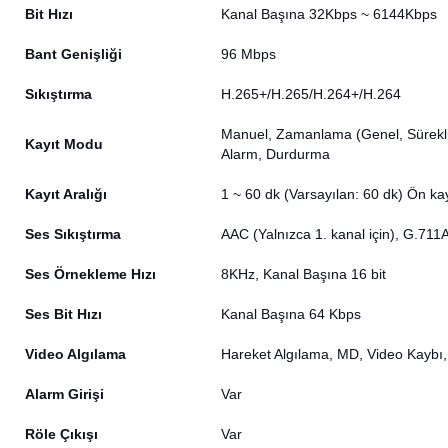
Bit Hızı
Kanal Başına 32Kbps ~ 6144Kbps
Bant Genişliği
96 Mbps
Sıkıştırma
H.265+/H.265/H.264+/H.264
Manuel, Zamanlama (Genel, Sürekli)
Kayıt Modu
Alarm, Durdurma
Kayıt Aralığı
1 ~ 60 dk (Varsayılan: 60 dk) Ön kay
Ses Sıkıştırma
AAC (Yalnızca 1. kanal için), G.71
Ses Örnekleme Hızı
8KHz, Kanal Başına 16 bit
Ses Bit Hızı
Kanal Başına 64 Kbps
Video Algılama
Hareket Algılama, MD, Video Kaybı,
Alarm Girişi
Var
Röle Çıkışı
Var