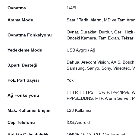
Oynatma
1/4/9
Arama Modu
Saat / Tarih, Alarm, MD ve Tam Ara
Oynat, Duraklat, Durdur, Geri, Hız
Oynatma Fonksiyonu
Önceki Kamera, Tam Ekran, Tekrarla
Yedekleme Modu
USB Aygıtı / Ağ
Dahua, Arecont Vision, AXIS, Bosch
3.parti Desteği
Samsung, Sanyo, Sony, Videotec, V
PoE Port Sayısı
Yok
HTTP, HTTPS, TCP/IP, IPv4/IPv6, W
Ağ Fonksiyonu
PPPoE,DDNS, FTP, Alarm Server, P2
Mak. Kullanıcı Erişimi
128 Kullanıcı
Cep Telefonu
İOS,Android
Birlikte Çalışabilirlik
ONVIF 16.12, CGI Conformant