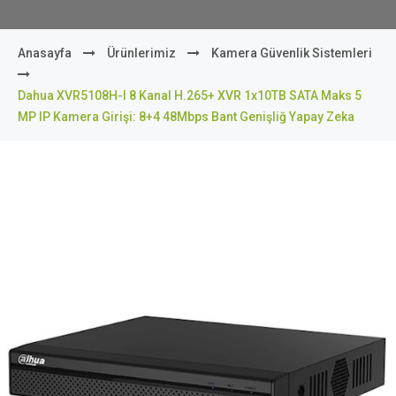
Anasayfa
Ürünlerimiz
Kamera Güvenlik Sistemleri
Dahua XVR5108H-I 8 Kanal H.265+ XVR 1x10TB SATA Maks 5
MP IP Kamera Girişi: 8+4 48Mbps Bant Genişliğ Yapay Zeka