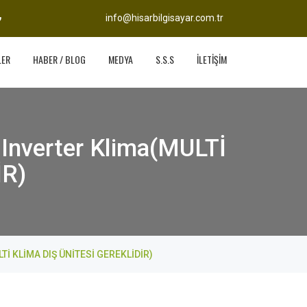
info@hisarbilgisayar.com.tr
LER
HABER / BLOG
MEDYA
S.S.S
İLETİŞİM
Inverter Klima(MULTİ
İR)
LTİ KLİMA DIŞ ÜNİTESİ GEREKLİDİR)