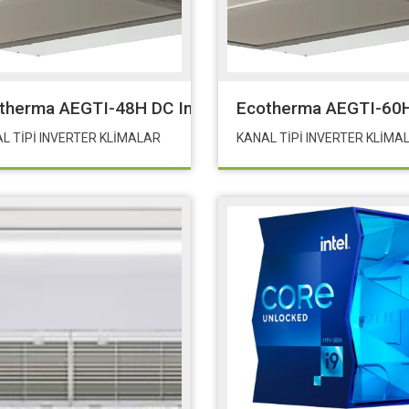
E-48-24W-G) POE 48 24W G
therma AEGTI-48H DC Inverter
Ecotherma AEGTI-60H
L TİPİ INVERTER KLİMALAR
KANAL TİPİ INVERTER KLİM