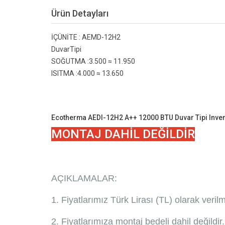
Ürün Detayları
İÇÜNİTE :
AEMD-12H2
DuvarTipi
SOĞUTMA :
3.500 ≈ 11.950
ISITMA :
4.000 ≈ 13.650
Ecotherma AEDI-12H2 A++ 12000 BTU Duvar Tipi Inver
MONTAJ DAHİL DEĞİLDİR
AÇIKLAMALAR:
1. Fiyatlarımız Türk Lirası (TL) olarak veril
2. Fiyatlarımıza montaj bedeli dahil değildir.