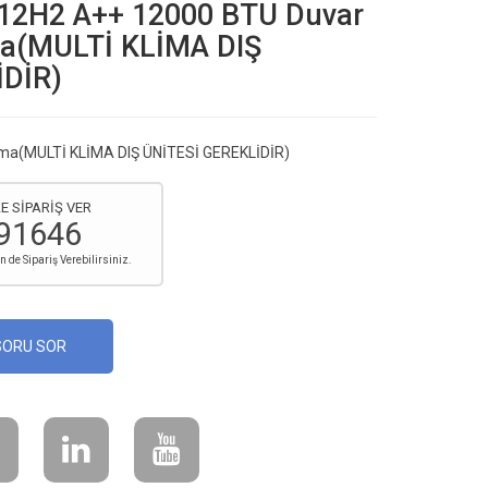
12H2 A++ 12000 BTU Duvar
ima(MULTİ KLİMA DIŞ
İDİR)
lima(MULTİ KLİMA DIŞ ÜNİTESİ GEREKLİDİR)
E SİPARİŞ VER
91646
de Sipariş Verebilirsiniz.
SORU SOR