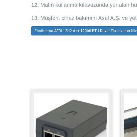
12. Malın kullanma kılavuzunda yer alan hu
13. Müşteri, cihaz bakımını Asal A.Ş. ve yet
Ecotherma AEDI-12H2 A++ 12000 BTU Duvar Tipi Inverter Kl