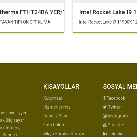
AA
therma FTHT24BA YER/TAVAN TİPİ ON OFF KLİMA
Intel Rocket Lake I9 
TAVAN TİPİ ON OFF KLİMA
KISAYOLLAR
SOSYAL ME
Kurumsal
Facebook
Hizmetlerimiz
Twitter
na, aynı işyeri
Haber / Blog
İnstagram
ak Bilgisayar
Foto Galeri
Youtube
Sistemleri,
Sıkça Sorulan Sorular
Linkedin
u, Sunucu