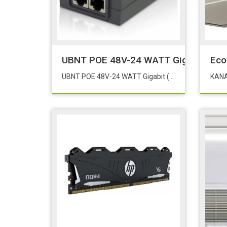
UBNT POE 48V-24 WATT Gigabit (PO
Eco
UBNT POE 48V-24 WATT Gigabit (POE-48-24W-G) POE 48 24W G
KANA