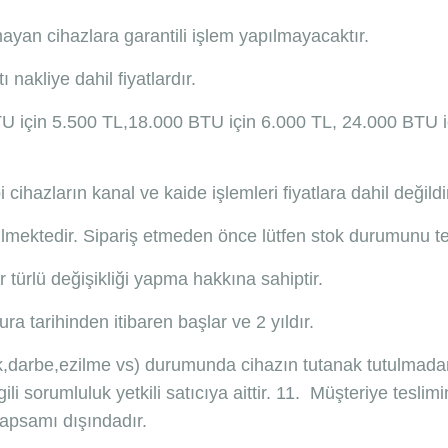
mayan cihazlara garantili işlem yapılmayacaktır.
ı nakliye dahil fiyatlardır.
TU için 5.500 TL,18.000 BTU için 6.000 TL, 24.000 BTU iç
pi cihazların kanal ve kaide işlemleri fiyatlara dahil değildi
dilmektedir. Sipariş etmeden önce lütfen stok durumunu tey
r türlü değişikliği yapma hakkına sahiptir.
ra tarihinden itibaren başlar ve 2 yıldır.
ak,darbe,ezilme vs) durumunda cihazın tutanak tutulmad
ili sorumluluk yetkili satıcıya aittir. 11. Müşteriye tes
kapsamı dışındadır.