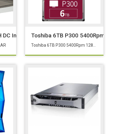
 DC Inverter
Toshiba 6TB P300 5400Rpm 128MB S
ALAR
Toshiba 6TB P300 5400Rpm 128MB Sata3 HDWD260UZSVA