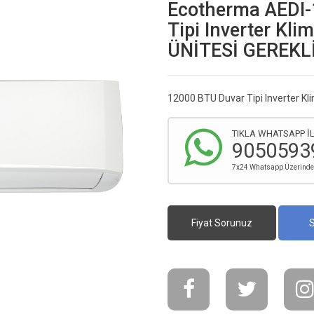
Ecotherma AEDI-
Tipi Inverter Kl
ÜNİTESİ GEREKL
12000 BTU Duvar Tipi Inverter K
TIKLA WHATSAPP İL
9050593
7x24 Whatsapp Üzerinden 
Fiyat Sorunuz