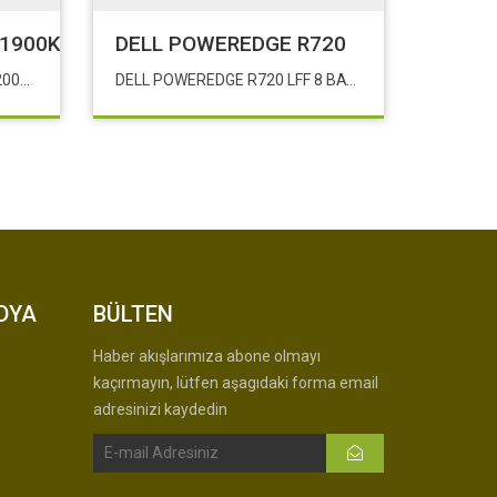
11900K 1200Pin Fansız (Box) 16MB - 3.50GHz - 8 Çek
DELL POWEREDGE R720
Intel Rocket Lake i9 11900K 1200Pin Fansız (Box) 16MB - 3.50GHz - 8 Çekirdek VGA'lı
DELL POWEREDGE R720 LFF 8 BAYS 1x SIX CORE E5-2640 2.50GHz 32GB RAM H310 3x600GB 15K SAS
DYA
BÜLTEN
Haber akışlarımıza abone olmayı
kaçırmayın, lütfen aşagıdaki forma email
adresinizi kaydedin