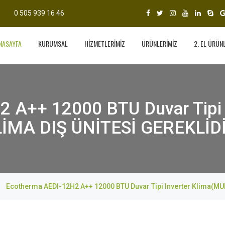
0 505 939 16 46
NASAYFA
KURUMSAL
HİZMETLERİMİZ
ÜRÜNLERİMİZ
2. EL ÜRÜN
 A++ 12000 BTU Duvar Tipi 
İMA DIŞ ÜNİTESİ GEREKLİD
Ecotherma AEDI-12H2 A++ 12000 BTU Duvar Tipi Inverter Klima(MU