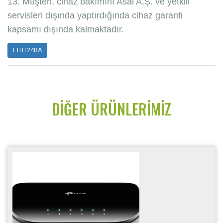
13. Müşteri, cihaz bakımını Asal A.Ş. ve yetkili
servisleri dışında yaptırdığında cihaz garanti
kapsamı dışında kalmaktadır.
FTHT24BA
DIĞER ÜRÜNLERIMIZ