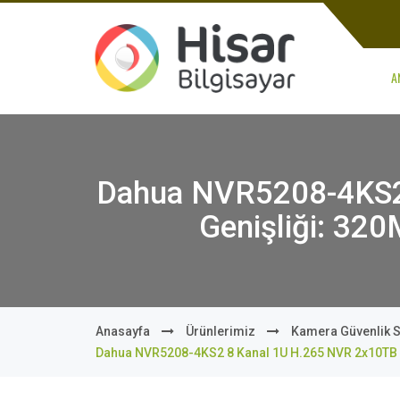
A
Dahua NVR5208-4KS2 
Genişliği: 32
Anasayfa
Ürünlerimiz
Kamera Güvenlik S
Dahua NVR5208-4KS2 8 Kanal 1U H.265 NVR 2x10TB İ