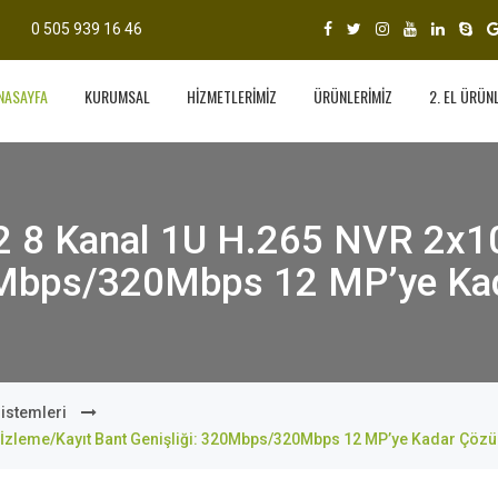
0 505 939 16 46
NASAYFA
KURUMSAL
HİZMETLERİMİZ
ÜRÜNLERİMİZ
2. EL ÜRÜN
8 Kanal 1U H.265 NVR 2x10
0Mbps/320Mbps 12 MP’ye Ka
istemleri
zleme/Kayıt Bant Genişliği: 320Mbps/320Mbps 12 MP’ye Kadar Çözü