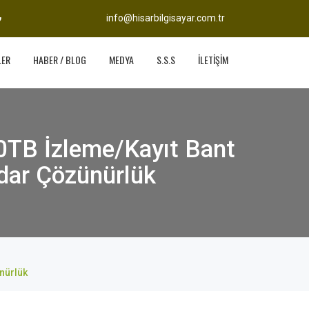
info@hisarbilgisayar.com.tr
LER
HABER / BLOG
MEDYA
S.S.S
İLETİŞİM
TB İzleme/Kayıt Bant
dar Çözünürlük
nürlük