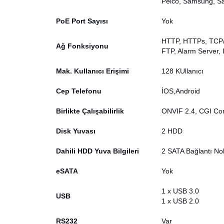
Pelco, Samsung, Sa
PoE Port Sayısı
Yok
HTTP, HTTPs, TCP/I
Ağ Fonksiyonu
FTP, Alarm Server,
Mak. Kullanıcı Erişimi
128 KUllanıcı
Cep Telefonu
İOS,Android
Birlikte Çalışabilirlik
ONVIF 2.4, CGI Co
Disk Yuvası
2 HDD
Dahili HDD Yuva Bilgileri
2 SATA Bağlantı No
eSATA
Yok
1 x USB 3.0
USB
1 x USB 2.0
RS232
Var