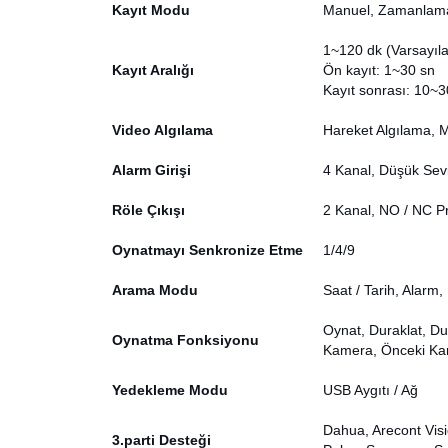
Kayıt Modu
Manuel, Zamanlama 
1~120 dk (Varsayıla
Kayıt Aralığı
Ön kayıt: 1~30 sn
Kayıt sonrası: 10~
Video Algılama
Hareket Algılama, 
Alarm Girişi
4 Kanal, Düşük Seviy
Röle Çıkışı
2 Kanal, NO / NC Pr
Oynatmayı Senkronize Etme
1/4/9
Arama Modu
Saat / Tarih, Alar
Oynat, Duraklat, Du
Oynatma Fonksiyonu
Kamera, Önceki Kam
Yedekleme Modu
USB Aygıtı / Ağ
Dahua, Arecont Vis
3.parti Desteği