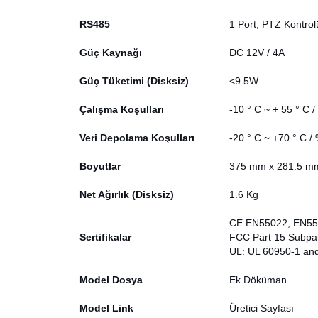
RS485
1 Port, PTZ Kontrolü
Güç Kaynağı
DC 12V / 4A
Güç Tüketimi (Disksiz)
<9.5W
Çalışma Koşulları
-10 ° C ~ + 55 ° C 
Veri Depolama Koşulları
-20 ° C ~ +70 ° C /
Boyutlar
375 mm x 281.5 m
Net Ağırlık (Disksiz)
1.6 Kg
CE EN55022, EN55
Sertifikalar
FCC Part 15 Subpa
UL: UL 60950-1 an
Model Dosya
Ek Döküman
Model Link
Üretici Sayfası