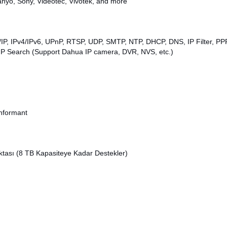
nyo, Sony, Videotec, Vivotek, and more
P, IPv4/IPv6, UPnP, RTSP, UDP, SMTP, NTP, DHCP, DNS, IP Filter, P
 IP Search (Support Dahua IP camera, DVR, NVS, etc.)
nformant
ktası (8 TB Kapasiteye Kadar Destekler)