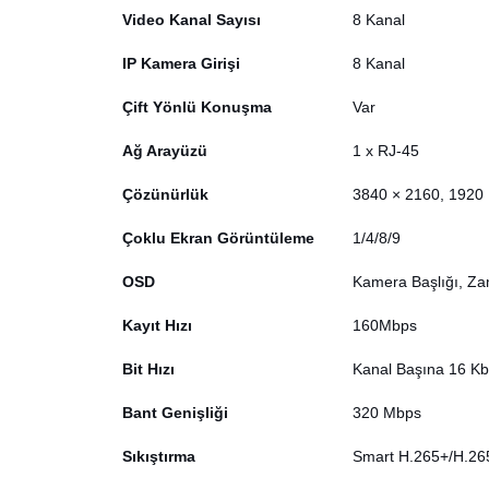
Video Kanal Sayısı
8 Kanal
IP Kamera Girişi
8 Kanal
Çift Yönlü Konuşma
Var
Ağ Arayüzü
1 x RJ-45
Çözünürlük
3840 × 2160, 1920 
Çoklu Ekran Görüntüleme
1/4/8/9
OSD
Kamera Başlığı, Zam
Kayıt Hızı
160Mbps
Bit Hızı
Kanal Başına 16 K
Bant Genişliği
320 Mbps
Sıkıştırma
Smart H.265+/H.26