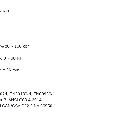
 için
/ % 86 ~ 106 kph
 % 0 ~ 90 RH
m x 56 mm
024, EN50130-4, EN60950-1
rt B, ANSI C63.4-2014
d CAN/CSA C22.2 No.60950-1