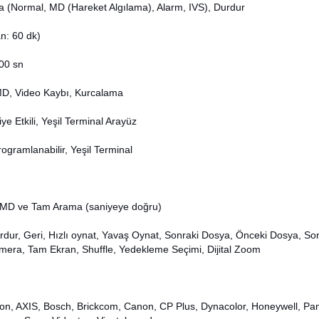
(Normal, MD (Hareket Algılama), Alarm, IVS), Durdur
n: 60 dk)
300 sn
MD, Video Kaybı, Kurcalama
e Etkili, Yeşil Terminal Arayüz
ogramlanabilir, Yeşil Terminal
m, MD ve Tam Arama (saniyeye doğru)
rdur, Geri, Hızlı oynat, Yavaş Oynat, Sonraki Dosya, Önceki Dosya, So
era, Tam Ekran, Shuffle, Yedekleme Seçimi, Dijital Zoom
ion, AXIS, Bosch, Brickcom, Canon, CP Plus, Dynacolor, Honeywell, Pa