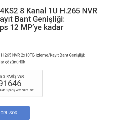
4KS2 8 Kanal 1U H.265 NVR
yıt Bant Genişliği:
s 12 MP’ye kadar
H.265 NVR 2x10TB İzleme/Kayıt Bant Genişliği:
ar çözünürlük
E SİPARİŞ VER
91646
de Sipariş Verebilirsiniz.
SORU SOR