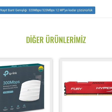
ayıt Bant Genişliği: 320Mbps/320Mbps 12 MP’ye kadar çözünürlük
DIĞER ÜRÜNLERIMIZ