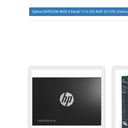
Dahua NVR5208-4KS2 8 Kanal 1U H.265 NVR 2x10TB İzleme/K