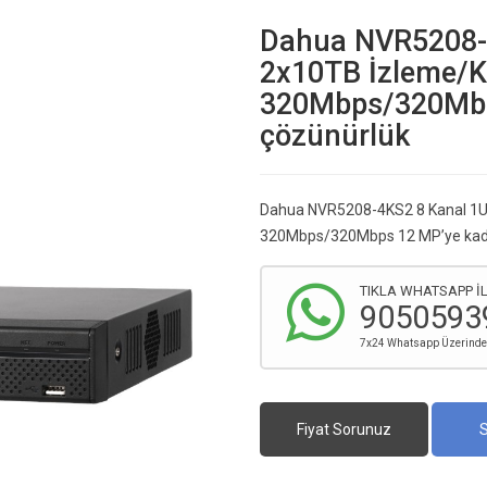
Dahua NVR5208-
2x10TB İzleme/Ka
320Mbps/320Mbp
çözünürlük
Dahua NVR5208-4KS2 8 Kanal 1U 
320Mbps/320Mbps 12 MP’ye kad
TIKLA WHATSAPP İL
9050593
7x24 Whatsapp Üzerinden 
Fiyat Sorunuz